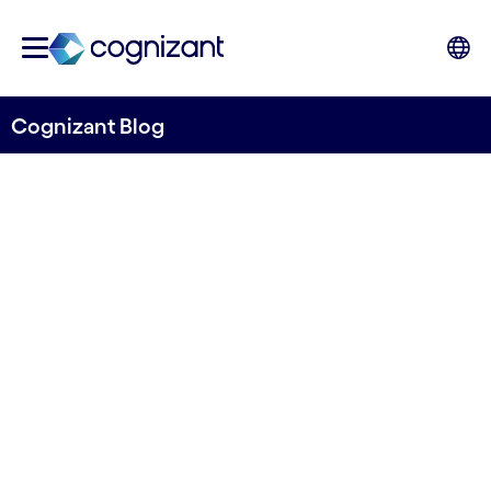
Cognizant Blog
Chancen und Risiken einer
IT-Auslagerung im
Bankenumfeld
Gesetze und Vorgaben zur Migration in die
Cloud
von Philipp Meyer
15. Dezember 2022