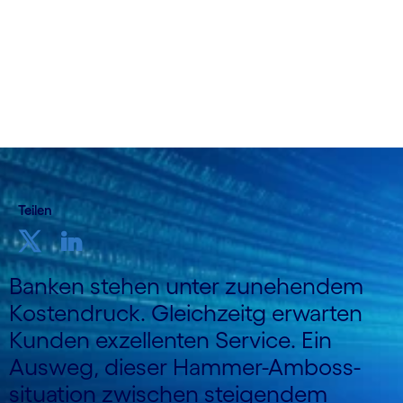
Teilen
Banken stehen unter zunehendem
Kostendruck. Gleichzeitg erwarten
Kunden exzellenten Service. Ein
Ausweg, dieser Hammer-Amboss-
situation zwischen steigendem