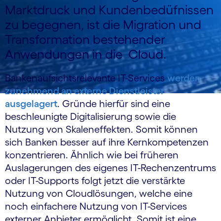
Marktdruck und Kundenbedüfnissen
zu begegnen, ist die Migration und
Transformation bestehender
Anwendungen in die Cloud.
Bankenaufsichtsrelevante IT-Services
werden
zunehmend an externe Dienstleister
ausgelagert
. Gründe hierfür sind eine
beschleunigte Digitalisierung sowie die
Nutzung von Skaleneffekten. Somit können
sich Banken besser auf ihre Kernkompetenzen
konzentrieren. Ähnlich wie bei früheren
Auslagerungen des eigenes IT-Rechenzentrums
oder IT-Supports folgt jetzt die verstärkte
Nutzung von Cloudlösungen, welche eine
noch einfachere Nutzung von IT-Services
externer Anbieter ermöglicht. Somit ist eine