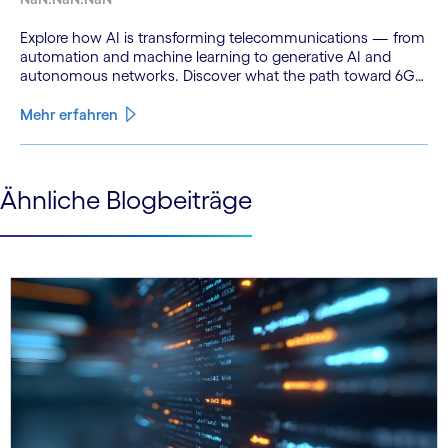
Explore how AI is transforming telecommunications — from
automation and machine learning to generative AI and
autonomous networks. Discover what the path toward 6G
means for the industry.
Mehr erfahren
See less
Ähnliche Blogbeiträge
See more