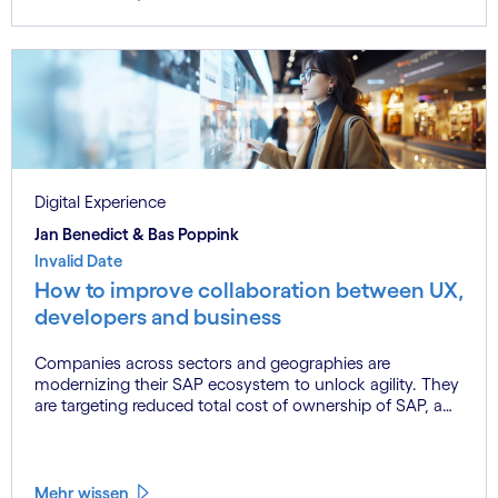
Digital Experience
Jan Benedict & Bas Poppink
Invalid Date
How to improve collaboration between UX,
developers and business
Companies across sectors and geographies are
modernizing their SAP ecosystem to unlock agility. They
are targeting reduced total cost of ownership of SAP, a
rationalized business and IT landscape, bringing in a
modern code that enables faster innovation,
implementing intelligent workflows powered by GenAI
which also then make their operations sustainable, and
Mehr wissen