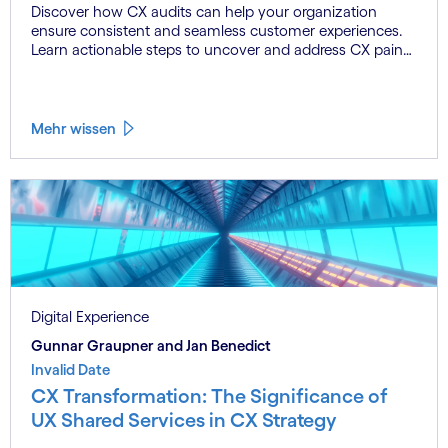
Discover how CX audits can help your organization
ensure consistent and seamless customer experiences.
Learn actionable steps to uncover and address CX pain
points, align your brand’s promise with customer
perceptions, and build trust that drives loyalty. Perfect for
brands navigating multi-channel operations and striving
to meet evolving customer expectations.
Mehr wissen
Digital Experience
Gunnar Graupner and Jan Benedict
Invalid Date
CX Transformation: The Significance of
UX Shared Services in CX Strategy