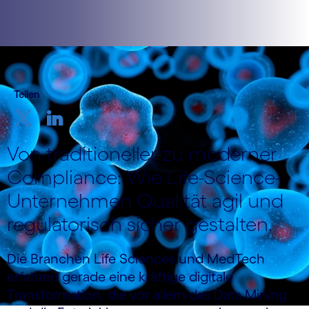
Teilen
Von traditioneller zu moderner
Compliance: Wie Life-Science-
Unternehmen Qualität agil und
regulatorisch sicher gestalten.
Die Branchen Life Sciences und MedTech
erfahren gerade eine kräftige digitale
Transformation, die vor allem das Data Mining