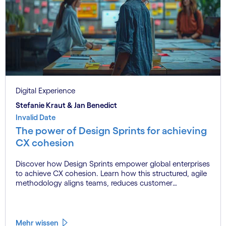
Digital Experience
Stefanie Kraut & Jan Benedict
Invalid Date
The power of Design Sprints for achieving
CX cohesion
Discover how Design Sprints empower global enterprises
to achieve CX cohesion. Learn how this structured, agile
methodology aligns teams, reduces customer
experience fragmentation, and drives innovation at
scale.
Mehr wissen