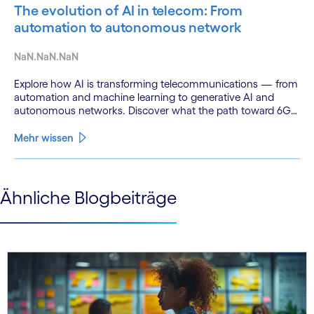
The evolution of AI in telecom: From
automation to autonomous network
NaN.NaN.NaN
Explore how AI is transforming telecommunications — from
automation and machine learning to generative AI and
autonomous networks. Discover what the path toward 6G
means for the industry.
Mehr wissen
See less
Ähnliche Blogbeiträge
See more