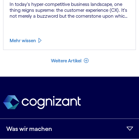
In today's hyper-competitive business landscape, one
thing reigns supreme: the customer experience (CX). It's
not merely a buzzword but the cornerstone upon which
successful companies build enduring relationships with
their customers. From the initial point of contact to post-
purchase support, every interaction shapes the
perception of your brand and influences customer
Mehr wissen
loyalty.
Weniger Artikel
Weitere Artikel
Was wir machen