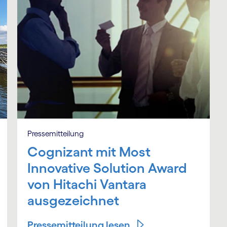
Pressemitteilung
Cognizant mit Most
Innovative Solution Award
von Hitachi Vantara
ausgezeichnet
Pressemitteilung lesen