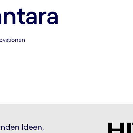
antara
novationen
rnden Ideen,