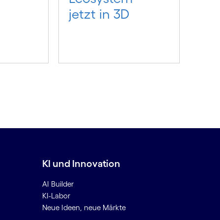
jetzt in 3D
KI und Innovation
AI Builder
KI-Labor
Neue Ideen, neue Märkte