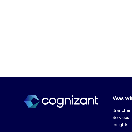
Datenhygiene
Datenmigration
Datenplattform
Datenschutz
Datentransformation
Deep Learning
DevOps
Dicke Daten
Dienstleistungen zur digitalen
Produktentwicklung
Digital Banking
Digital Business
Digital Engineering
Was wi
Digitale Betriebsabläufe
Digitale Erfahrungsplattform
Branchen
Services
Digitale Fertigungsanlagen
Insights
Digitale Plattformen