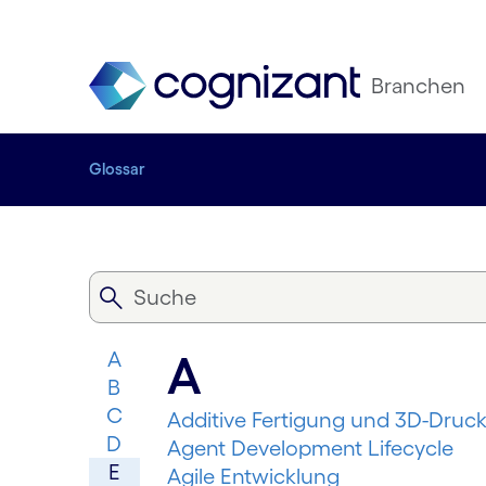
Branchen
Glossar
A
A
B
C
Additive Fertigung und 3D-Druc
D
Agent Development Lifecycle
E
Agile Entwicklung