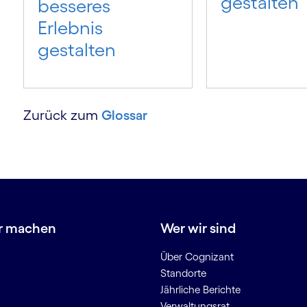
gestalten
besseres
Erlebnis
gestalten
Zurück zum
Glossar
r machen
Wer wir sind
Über Cognizant
Standorte
Jährliche Berichte
Verwaltungsrat