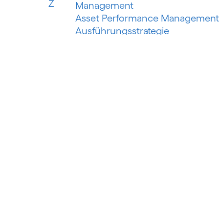
Z
Management
Asset Performance Management
Ausführungsstrategie
Automatisiertes Erfassungssyste
Automatisiertes maschinelles
Lernen
Automatisierung der
Risikobewertung
Automatisierung des
Schuldeneinzugs
Autorisierter Push-Payment-
Betrug
B
Banking als Plattform
Banking as a Service