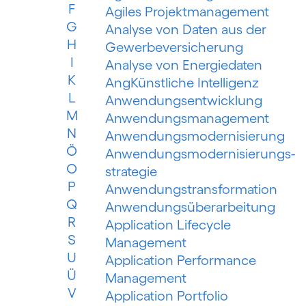
F
Agiles Projektmanagement
G
Analyse von Daten aus der
H
Gewerbeversicherung
I
Analyse von Energiedaten
K
AngKünstliche Intelligenz
L
Anwendungsentwicklung
M
Anwendungsmanagement
N
Anwendungsmodernisierung
Ö
Anwendungsmodernisierungs­
O
strategie
P
Anwendungs­trans­for­mation
Q
Anwendungsüberarbeitung
R
Application Lifecycle
S
Management
U
Application Performance
Ü
Management
V
Application Portfolio