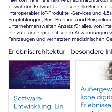
Hier kommt eine effektive Erlebnisarchitektur 
bewährten Entwurf für die schnelle Bereitstellu
interoperabler IoT-Produkte, -Services und -Lös
Empfehlungen, Best Practices und Beispielcod
unternehmensweiten Ansatz für alles, von Int
hin zu branchenspezifischen Anwendungen wie
Fahrzeugen und vernetzten medizinischen Ge
Erlebnisarchitektur - besondere In
Außer­ge
liche digit
Software-
Erlebnisse
Entwicklung: Ein