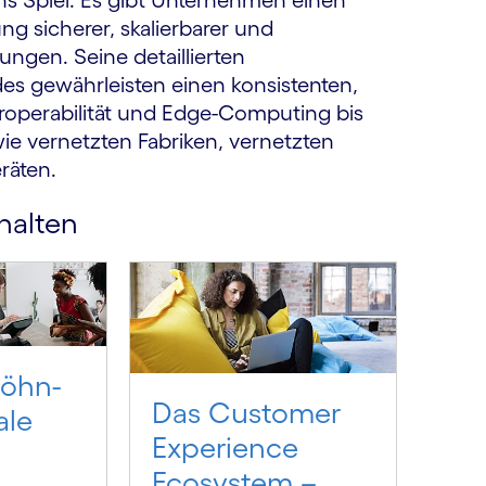
ins Spiel. Es gibt Unternehmen einen
ng sicherer, skalierbarer und
ungen. Seine detaillierten
es gewährleisten einen konsistenten,
eroperabilität und Edge-Computing bis
 vernetzten Fabriken, vernetzten
räten.
halten
wöhn­
Das Customer
ale
Experience
Ecosystem –