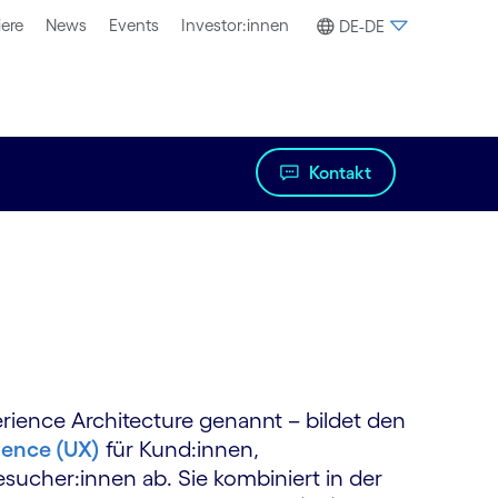
iere
News
Events
Investor:innen
DE-DE
Kontakt
rience Architecture genannt – bildet den
ience (UX)
für Kund:innen,
esucher:innen ab. Sie kombiniert in der