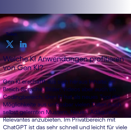
Teilen
Welche KI Anwendungen profitieren
von Gen KI?
Gen KI erschafft aus sich heraus Inhalte, im
Breich Sprache, Bilder, Videos aber auch im
Codingbereich. Gen KI hat als neues Tool die
Möglichkeite aus unfassbar vielen Daten nach
selbst gelernten Mustern, Neues, Adäquates,
Relevantes anzubieten. Im Privatbereich mit
ChatGPT ist das sehr schnell und leicht für viele