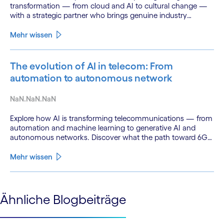
transformation — from cloud and AI to cultural change —
with a strategic partner who brings genuine industry
fluency.
Mehr wissen
The evolution of AI in telecom: From
automation to autonomous network
NaN.NaN.NaN
Explore how AI is transforming telecommunications — from
automation and machine learning to generative AI and
autonomous networks. Discover what the path toward 6G
means for the industry.
Mehr wissen
See less
Ähnliche Blogbeiträge
See more