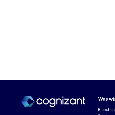
Banking Technologie­lösungen
Betriebliche Effizienz
Betrug bei Zahlungen in Echtzeit
Betrug mit Sofort­zahlungen
Betrugserkennung
Betrugsintelligenz
Big Data-Analytics
Business Analytics
Business Intelligence
BYOD (Bring Your Own Device)
C
Chatbots
Cloud Data Council
Was wi
Cloud-Arbeitsbereich
Cloud-Beratung
Branchen
Cloud-Bereitstellung