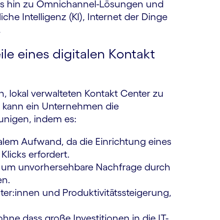
 bis hin zu Omnichannel-Lösungen und
he Intelligenz (KI), Internet der Dinge
.
le eines digitalen Kontakt
lokal verwalteten Kontakt Center zu
r kann ein Unternehmen die
unigen, indem es:
alem Aufwand, da die Einrichtung eines
licks erfordert.
, um unvorhersehbare Nachfrage durch
en.
iter:innen und Produktivitätssteigerung,
ne dass große Investitionen in die IT-