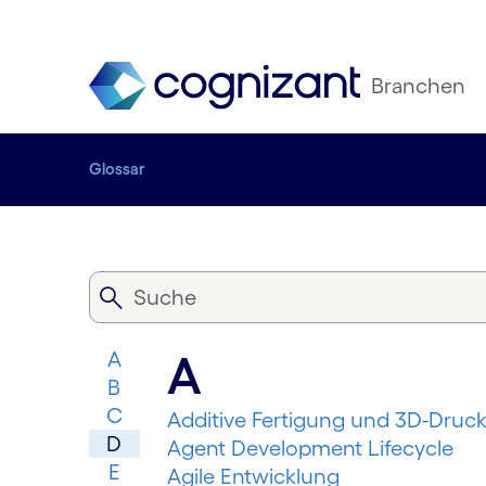
Branchen
Glossar
A
A
B
C
Additive Fertigung und 3D-Druc
D
Agent Development Lifecycle
E
Agile Entwicklung