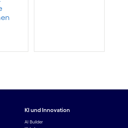
e
nen
KI und Innovation
AI Builder