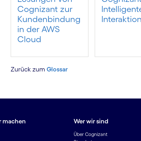
Cognizant zur
Intelligent
Kundenbindung
Interaktio
in der AWS
Cloud
Zurück zum
Glossar
r machen
Wer wir sind
Über Cognizant