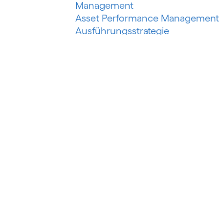
Management
Asset Performance Management
Ausführungsstrategie
Automatisiertes Erfassungssyste
Automatisiertes maschinelles
Lernen
Automatisierung der
Risikobewertung
Automatisierung des
Schuldeneinzugs
Autorisierter Push-Payment-
Betrug
B
Banking als Plattform
Banking as a Service