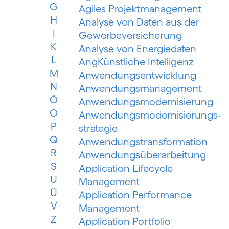
G
Agiles Projektmanagement
H
Analyse von Daten aus der
I
Gewerbeversicherung
K
Analyse von Energiedaten
L
AngKünstliche Intelligenz
M
Anwendungsentwicklung
N
Anwendungsmanagement
Ö
Anwendungsmodernisierung
O
Anwendungsmodernisierungs­
P
strategie
Q
Anwendungs­trans­for­mation
R
Anwendungsüberarbeitung
S
Application Lifecycle
U
Management
Ü
Application Performance
V
Management
Z
Application Portfolio