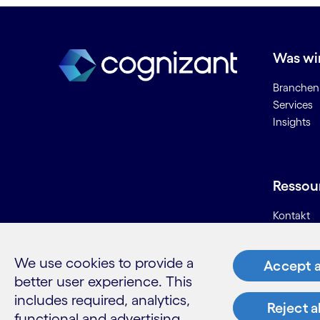
Cloud-Enablement
Cloud-Infrastruktur
Cloud-Managed-Services
Was wi
Cloud-Management
Branchen
Context Engineering
Services
Cyber-Sicherheit
Insights
D
Data Governance
Ressou
Data Lake
Kontakt
Data Mining
Karriere
Data Science
Informati
Data-Ingestion
We use cookies to provide a
Accept a
Glossar
Daten-Ökosystem
better user experience. This
Datenanalyse
includes required, analytics,
Reject a
Datenethik
functional and advertising