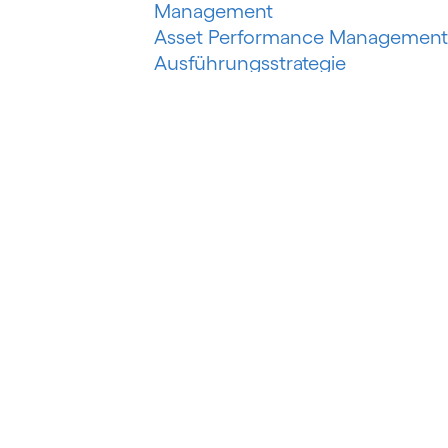
Management
Asset Performance Management
Ausführungsstrategie
Automatisiertes Erfassungssyste
Automatisiertes maschinelles
Lernen
Automatisierung der
Risikobewertung
Automatisierung des
Schuldeneinzugs
Autorisierter Push-Payment-
Betrug
B
Banking als Plattform
Banking as a Service