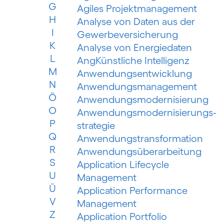
G
Agiles Projektmanagement
H
Analyse von Daten aus der
I
Gewerbeversicherung
K
Analyse von Energiedaten
L
AngKünstliche Intelligenz
M
Anwendungsentwicklung
N
Anwendungsmanagement
Ö
Anwendungsmodernisierung
O
Anwendungsmodernisierungs­
P
strategie
Q
Anwendungs­trans­for­mation
R
Anwendungsüberarbeitung
S
Application Lifecycle
U
Management
Ü
Application Performance
V
Management
Z
Application Portfolio