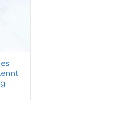
les
kennt
ug