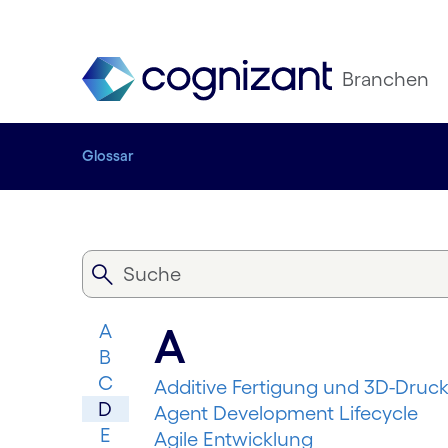
Branchen
Glossar
A
A
B
C
Additive Fertigung und 3D-Druc
D
Agent Development Lifecycle
E
Agile Entwicklung