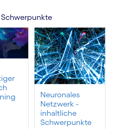
e Schwerpunkte
tiger
ch
Neuronales
ning
Netzwerk -
inhaltliche
Schwerpunkte