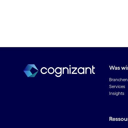
Cloud-Enablement
Cloud-Infrastruktur
Cloud-Managed-Services
Cloud-Management
Context Engineering
Cyber-Sicherheit
D
Was wi
Data Governance
Data Lake
Branchen
Services
Data Mining
Insights
Data Science
Data-Ingestion
Daten-Ökosystem
Datenanalyse
Ressou
Datenethik