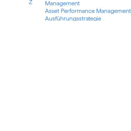
Z
Management
Asset Performance Management
Ausführungsstrategie
Automatisiertes Erfassungssyste
Automatisiertes maschinelles
Lernen
Automatisierung der
Risikobewertung
Automatisierung des
Schuldeneinzugs
Autorisierter Push-Payment-
Betrug
B
Banking als Plattform
Banking as a Service