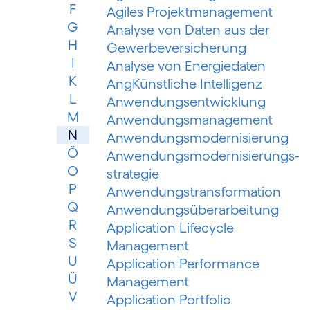
F
Agiles Projektmanagement
G
Analyse von Daten aus der
H
Gewerbeversicherung
I
Analyse von Energiedaten
K
AngKünstliche Intelligenz
L
Anwendungsentwicklung
M
Anwendungsmanagement
N
Anwendungsmodernisierung
Ö
Anwendungsmodernisierungs­
O
strategie
P
Anwendungs­trans­for­mation
Q
Anwendungsüberarbeitung
R
Application Lifecycle
S
Management
U
Application Performance
Ü
Management
V
Application Portfolio