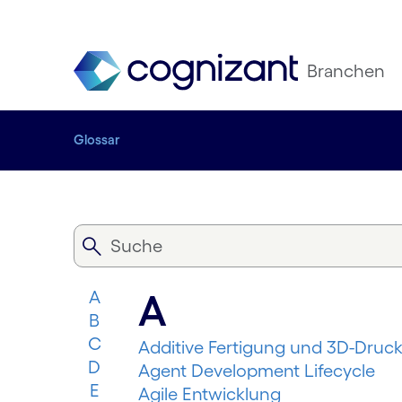
Branchen
Glossar
A
A
B
C
Additive Fertigung und 3D-Druc
D
Agent Development Lifecycle
E
Agile Entwicklung