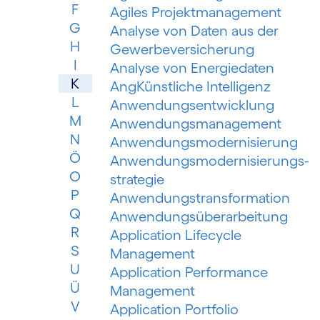
F
Agiles Projektmanagement
G
Analyse von Daten aus der
H
Gewerbeversicherung
I
Analyse von Energiedaten
K
AngKünstliche Intelligenz
L
Anwendungsentwicklung
M
Anwendungsmanagement
N
Anwendungsmodernisierung
Ö
Anwendungsmodernisierungs­
O
strategie
P
Anwendungs­trans­for­mation
Q
Anwendungsüberarbeitung
R
Application Lifecycle
S
Management
U
Application Performance
Ü
Management
V
Application Portfolio