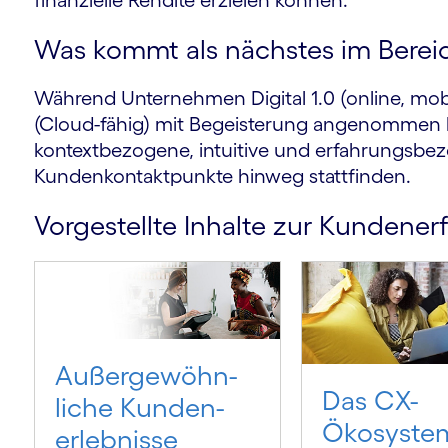
finanzielle Rendite erzielen können.
Was kommt als nächstes im Bereic
Während Unternehmen Digital 1.0 (online, mobi
(Cloud-fähig) mit Begeisterung angenommen h
kontextbezogene, intuitive und erfahrungsbe
Kundenkontaktpunkte hinweg stattfinden.
Vorgestellte Inhalte zur Kundene
Außer­gewöhn­
Das CX-
liche Kunden­
Ökosyste
erlebnisse