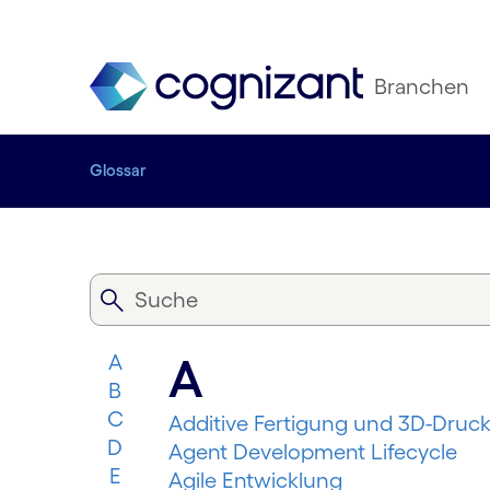
Branchen
Glossar
A
A
B
C
Additive Fertigung und 3D-Druc
D
Agent Development Lifecycle
E
Agile Entwicklung