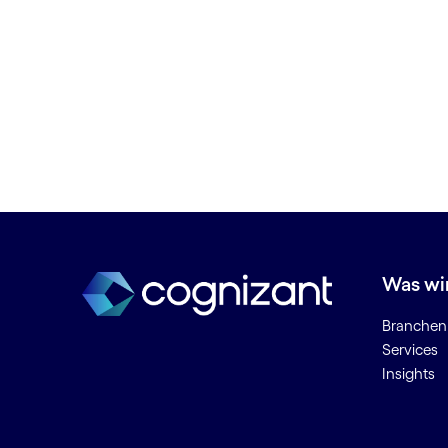
Digitale Produktentwicklung
Digitale Systeme und
Technologie
Digitale Transformation
Digitale Transformation in
Versorgungsunternehmen
Digitale Transformation von Öl
und Gas
Digitale Workplace-Services
Digitaler Kontakt Center
Digitaler
Was wi
Produktentwicklungsprozess
Digitaler Zwilling
Branchen
Digitales Bankwesen
Services
Digitales Gewinde
Insights
Digitales Ölfeld
Digitales Privatkundengeschäft