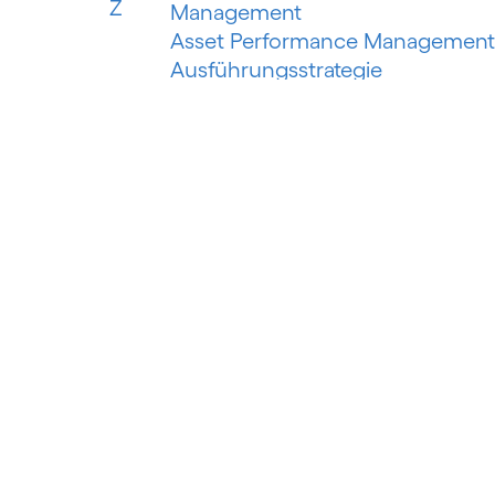
Z
Management
Asset Performance Management
Ausführungsstrategie
Automatisiertes Erfassungssyste
Automatisiertes maschinelles
Lernen
Automatisierung der
Risikobewertung
Automatisierung des
Schuldeneinzugs
Autorisierter Push-Payment-
Betrug
B
Banking als Plattform
Banking as a Service