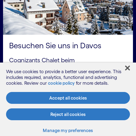
Besuchen Sie uns in Davos
Cognizants Chalet beim
Weltwirtschaftsforum wird sich an der
We use cookies to provide a better user experience. This
Promenade 68 zwischen Merantix und
includes required, analytics, functional and advertising
cookies. Review our
cookie policy
for more details.
dem Central Sporthotel befinden.
Accept all cookies
Reject all cookies
Manage my preferences