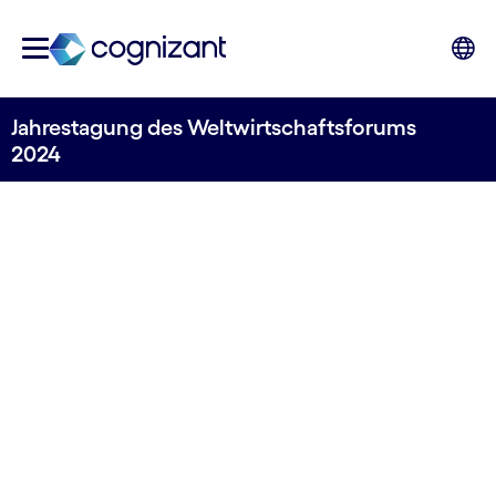
Jahrestagung des Weltwirtschaftsforums
2024
Jahrestagung des
Weltwirtschaftsforums
15.–19. Januar 2024 | Davos-Klosters, Schweiz
Lassen Sie uns unsere Denkweise über die