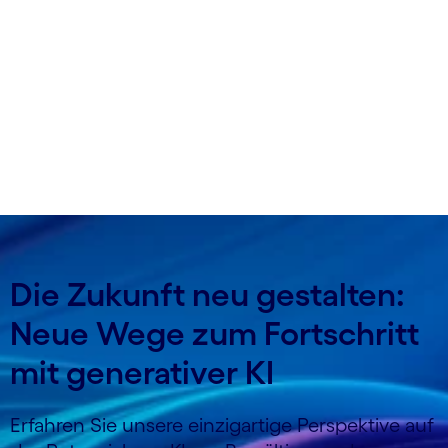
größten Herausforderungen der Welt neu
definieren – und über die fortschrittliche
Technologie, die uns bei der Lösung dieser
Herausforderungen helfen kann.
Die Zukunft neu gestalten:
Neue Wege zum Fortschritt
mit generativer KI
Erfahren Sie unsere einzigartige Perspektive auf