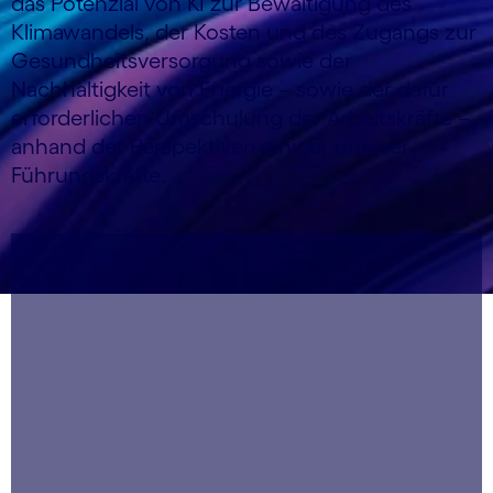
das Potenzial von KI zur Bewältigung des
Klimawandels, der Kosten und des Zugangs zur
Gesundheitsversorgung sowie der
Nachhaltigkeit von Energie – sowie der dafür
erforderlichen Umschulung der Arbeitskräfte –
anhand der Perspektiven einiger unserer
Führungskräfte.
carousel starts