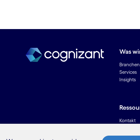
E
Edge Computing
Eingebettete Technik
Einheitliche Geräteverwaltung
Energiemanagement
Was wi
Enterprise Platform Services
Erweiterte Realität
Branchen
Evolutionärer Algorithmus
Services
Insights
Evolutionäres
Computing/Evolutionäre AI
Experience Architektur
Experience Transformation
Ressou
Extraktion von Geschäftsregeln
Kontakt
G
Karriere
Informati