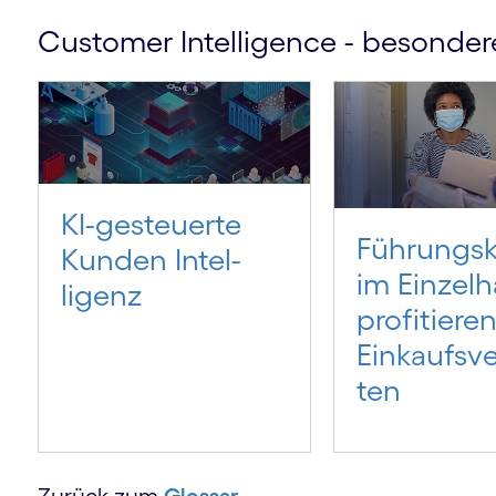
Customer Intelligence - besondere
KI-ge­steu­erte
Führungs­k
Kunden Intel­
im Einzel­
ligenz
profi­tie­r
Einkaufs­ve
ten