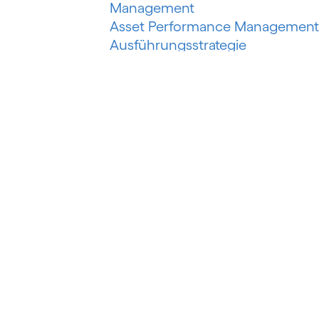
Management
Asset Performance Management
Ausführungsstrategie
Automatisiertes Erfassungssyste
Automatisiertes maschinelles
Lernen
Automatisierung der
Risikobewertung
Automatisierung des
Schuldeneinzugs
Autorisierter Push-Payment-
Betrug
B
Banking als Plattform
Banking as a Service