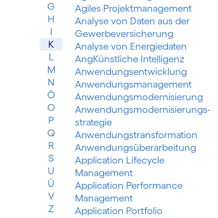
G
Agiles Projektmanagement
H
Analyse von Daten aus der
I
Gewerbeversicherung
K
Analyse von Energiedaten
L
AngKünstliche Intelligenz
M
Anwendungsentwicklung
N
Anwendungsmanagement
Ö
Anwendungsmodernisierung
O
Anwendungsmodernisierungs­
P
strategie
Q
Anwendungs­trans­for­mation
R
Anwendungsüberarbeitung
S
Application Lifecycle
U
Management
Ü
Application Performance
V
Management
Z
Application Portfolio