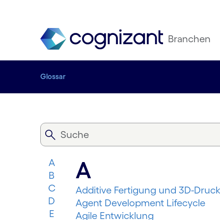
Branchen
Glossar
A
A
B
C
Additive Fertigung und 3D-Druc
D
Agent Development Lifecycle
E
Agile Entwicklung