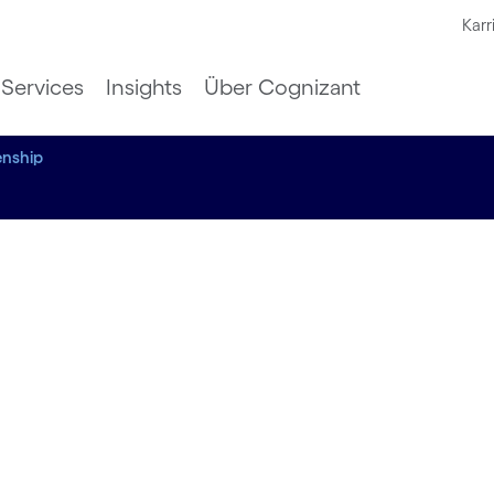
Karr
Services
Insights
Über Cognizant
enship
on
 für