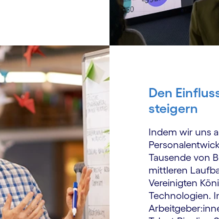
Den Einflus
steigern
Indem wir uns a
Personal­entwic
Tausende von Be
mittleren Laufb
Vereinigten Kön
Technologien. 
Arbeit­geber:in