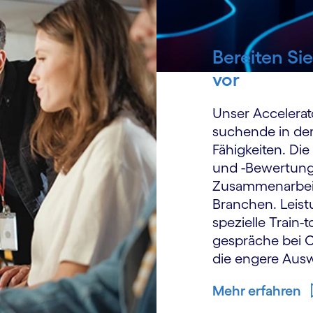
Bereiten Si
vor
Unser Accelerat
suchende in de
Fähigkeiten. Die
und -Bewertung
Zusammen­arbeit
Branchen. Leist
spezielle Train
gespräche bei C
die engere Au
Mehr erfahren