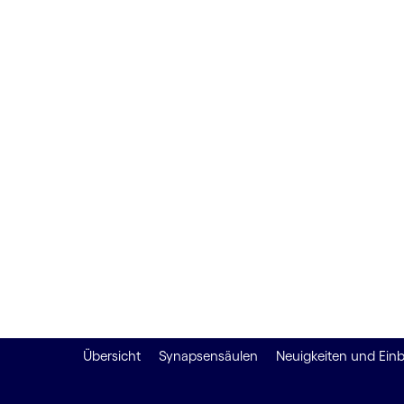
die Zukun
ausbilden
Das neue Qualifizierungs­programm von 
schult Arbeit­nehmer:innen auf der ganz
techno­logischen Entwicklungen wie KI, d
Veränderungen gerüstet sind.
Übersicht
Synapsensäulen
Neuigkeiten und Einb