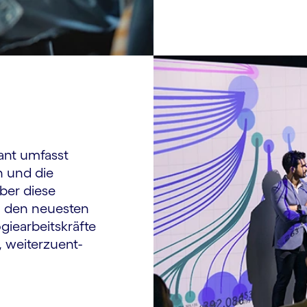
ant umfasst
 und die
Über diese
n den neuesten
e­arbeits­kräfte
, weiterzuent­