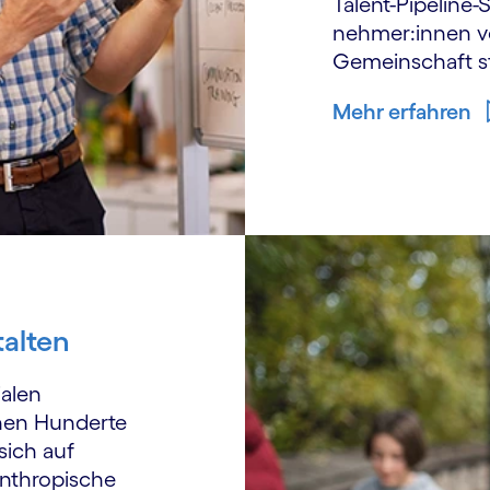
Talent-Pipeline-S
nehmer:innen ve
Gemein­schaft s
Mehr erfahren
talten
alen
hen Hunderte
sich auf
anthropische