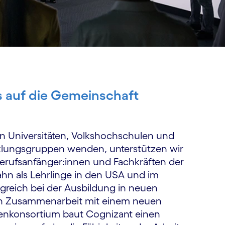
s auf die Gemeinschaft
n Universitäten, Volks­hoch­schulen und
klungs­gruppen wenden, unterstützen wir
rufs­anfänger:innen und Fach­kräften der
ahn als Lehrlinge in den USA und im
igreich bei der Ausbildung in neuen
In Zusammen­arbeit mit einem neuen
nen­konsor­tium baut Cognizant einen