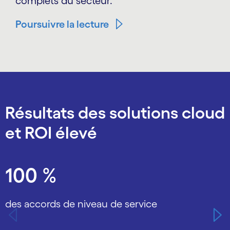
complets du secteur.
Poursuivre la lecture
Résultats des solutions cloud
et ROI élevé
Carousel starts
100 %
des accords de niveau de service
d