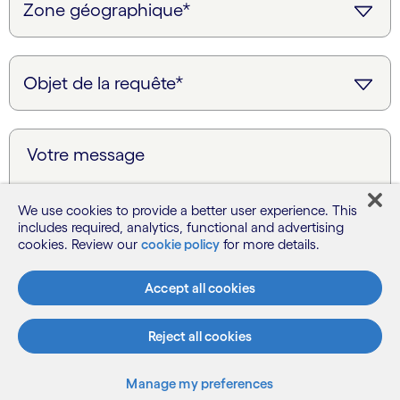
Votre message
We use cookies to provide a better user experience. This
includes required, analytics, functional and advertising
cookies. Review our
cookie policy
for more details.
Accept all cookies
Reject all cookies
Je souhaite que Cognizant me contacte sur
la base des informations fournies ci-dessus.
Manage my preferences
J'accepte le traitement de mes données