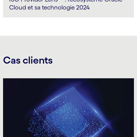
Cloud et sa technologie 2024
Cas clients
Carousel starts
Carousel ends