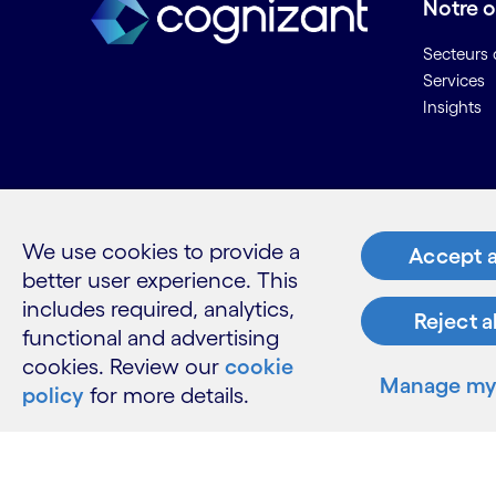
Notre o
Secteurs d
Services
Insights
Ressou
We use cookies to provide a
Nous con
Accept a
better user experience. This
Carrières
Informati
includes required, analytics,
Reject a
Glossaire
functional and advertising
cookies. Review our
cookie
Manage my 
policy
for more details.
LinkedIn
Twitter
Facebook
Instagram
Youtube