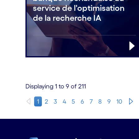
service de l'optimisation
de la recherche IA
Displaying 1 to 9 of 211
1
2
3
4
5
6
7
8
9
10