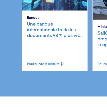
Banque
Une banque
Média
internationale traite les
Sail
documents 98 % plus vit...
prog
Leag
Poursuivre la lecture
Poursu