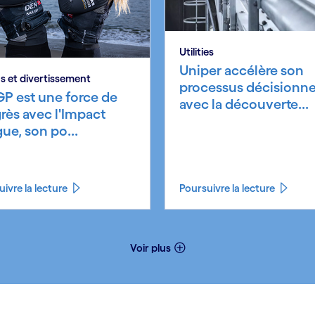
Utilities
Uniper accélère son
s et divertissement
processus décisionne
GP est une force de
avec la découverte...
rès avec l'Impact
ue, son po...
ivre la lecture
Poursuivre la lecture
Voir plus