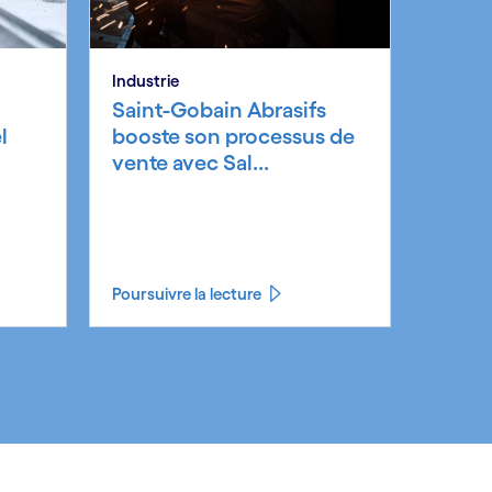
Industrie
Saint-Gobain Abrasifs
l
booste son processus de
vente avec Sal...
Poursuivre la lecture