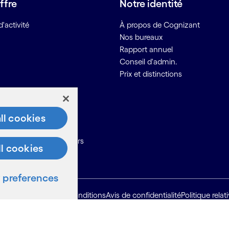
ffre
Notre identité
'activité
À propos de Cognizant
Nos bureaux
Rapport annuel
Conseil d'admin.
Prix et distinctions
rces
tacter
ll cookies
ons pour les fournisseurs
ll cookies
preferences
Plan du site
Conditions
Avis de confidentialité
Politique rela