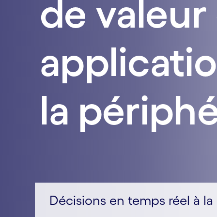
de valeur
applicatio
la périphé
Décisions en temps réel à la