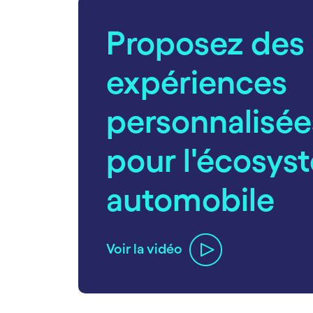
Proposez des
expériences
personnalisée
pour l'écosys
automobile
Voir la vidéo