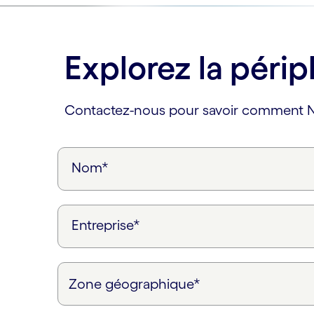
carousel ends
Explorez la périp
Contactez-nous pour savoir comment Ne
Nom*
Entreprise*