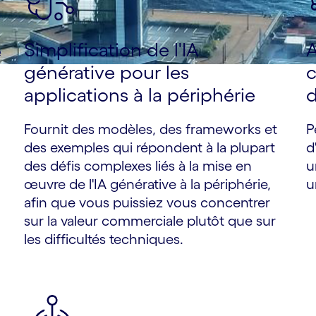
Simplification de l'IA
A
e
générative pour les
c
applications à la périphérie
d
Fournit des modèles, des frameworks et
P
des exemples qui répondent à la plupart
d
des défis complexes liés à la mise en
u
œuvre de l'IA générative à la périphérie,
u
afin que vous puissiez vous concentrer
sur la valeur commerciale plutôt que sur
les difficultés techniques.