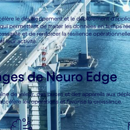
élère le développement et le déploiement d'applicat
ui permettent de traiter les données en temps réel,
ssante et de renforcer la résilience opérationnelle.
r leur activité.
ages de Neuro Edge
îne de valeur, des puces et des appareils aux dépl
accélère les opérations et favorise la croissance.