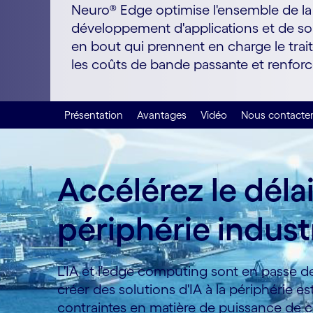
Neuro® Edge optimise l'ensemble de la c
développement d'applications et de sol
en bout qui prennent en charge le trai
les coûts de bande passante et renforce
Présentation
Avantages
Vidéo
Nous contacte
Accélérez le délai
périphérie industr
L'IA et l'edge computing sont en passe d
créer des solutions d'IA à la périphérie 
contraintes en matière de puissance de ca