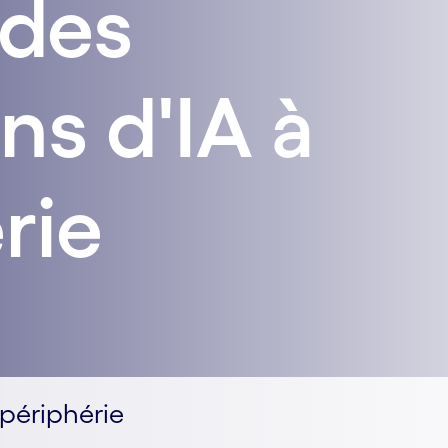
 des
ns d'IA à
rie
 périphérie