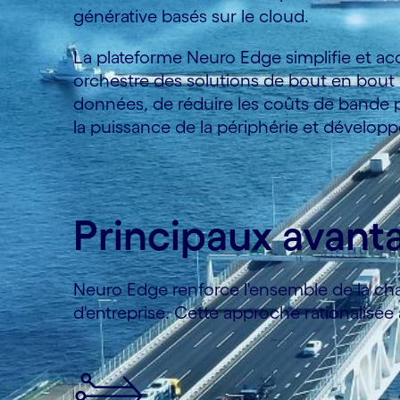
générative basés sur le cloud.
La plateforme Neuro Edge simplifie et acc
orchestre des solutions de bout en bout q
données, de réduire les coûts de bande pa
la puissance de la périphérie et développe
Principaux avant
Neuro Edge renforce l'ensemble de la cha
d'entreprise. Cette approche rationalisée 