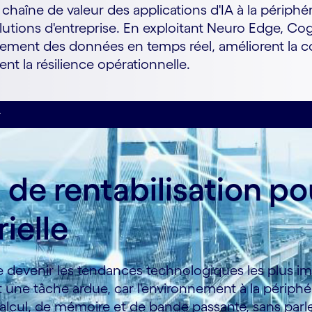
haîne de valeur des applications d'IA à la périphér
utions d'entreprise. En exploitant Neuro Edge, Co
tement des données en temps réel, améliorent la co
nt la résilience opérationnelle.
r
 de rentabilisation pour
ielle
e devenir les tendances technologiques les plus 
est une tâche ardue, car l'environnement à la périp
lcul, de mémoire et de bande passante, sans parler 