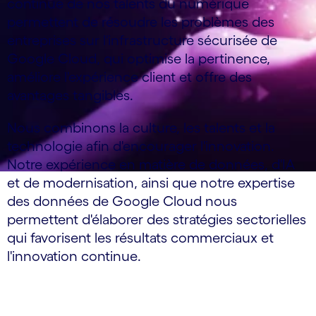
continue de nos talents du numérique
permettent de résoudre les problèmes des
entreprises sur l'infrastructure sécurisée de
Google Cloud, qui optimise la pertinence,
améliore l'expérience client et offre des
avantages tangibles.
Nous combinons la culture, les talents et la
technologie afin d'encourager l'innovation.
Notre expérience en matière de données, d'IA
et de modernisation, ainsi que notre expertise
des données de Google Cloud nous
permettent d'élaborer des stratégies sectorielles
qui favorisent les résultats commerciaux et
l'innovation continue.