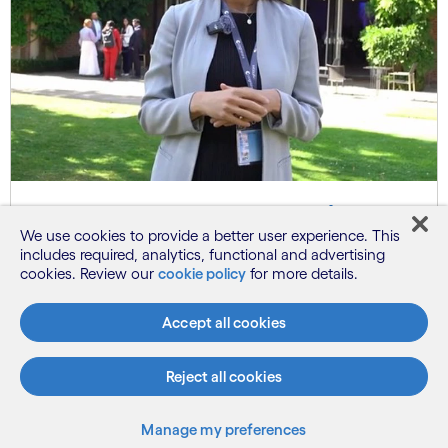
Le pouvoir du partenariat | La
We use cookies to provide a better user experience. This
révolution IA de Cognizant et
includes required, analytics, functional and advertising
Google Cloud
cookies. Review our
cookie policy
for more details.
Accept all cookies
Reject all cookies
Manage my preferences