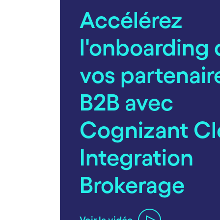
Accélérez
l'onboarding 
vos partenair
B2B avec
Cognizant C
Integration
Brokerage
Voir la vidéo