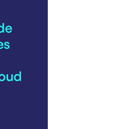
de
es
loud