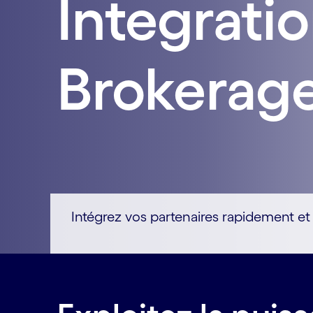
Integrati
Brokerag
Intégrez vos partenaires rapidement e