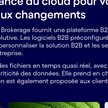
sance du cloud pour 
aux changements
Brokerage fournit une plateforme B2
lutive. Les logiciels B2B préconfigur
personnaliser la solution B2B et les s
treprise.
es fichiers en temps quasi réel, avec 
 criticité des données. Elle prend en 
tion est également proposée aux clien