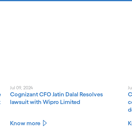
Jul 09, 2024
Ju
e
Cognizant CFO Jatin Dalal Resolves
C
x
lawsuit with Wipro Limited
c
d
Know more
K