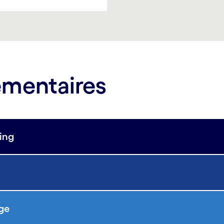
émentaires
ing
nge