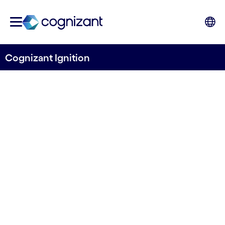
Cognizant Ignition
LA REFONTE POUR L'IA GÉNÉRATIVE
La transformation des
données et des
analyses à grande
échelle