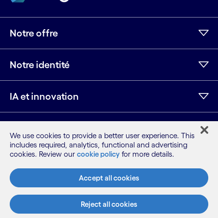
Notre offre
Notre identité
IA et innovation
Ressources
We use cookies to provide a better user experience. This
includes required, analytics, functional and advertising
cookies. Review our
cookie policy
for more details.
LinkedIn
Twitter
Facebook
Instagram
Youtube
Accept all cookies
Plan du site
Conditions
Avis de confidentialité
Reject all cookies
Politique relative aux cookies