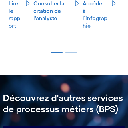
Lire
Consulter la
Accéder
le
citation de
à
rapp
l'analyste
l’infograp
ort
hie
Carousel ends
Découvrez d'autres services
de processus métiers (BPS)