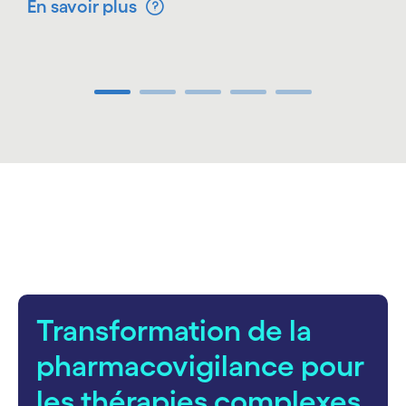
En savoir plus
Carousel ends
carousel starts
Transformation de la
pharmacovigilance pour
les thérapies complexes