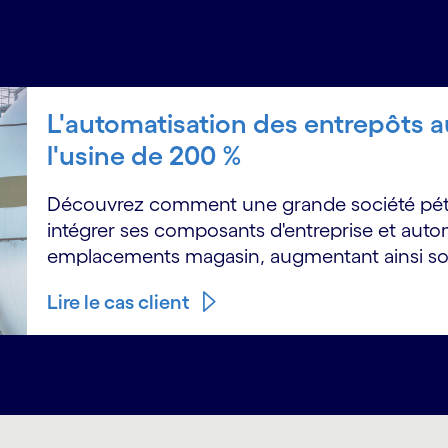
L'automatisation des entrepôts a
l'usine de 200 %
Découvrez comment une grande société pétro
intégrer ses composants d'entreprise et aut
emplacements magasin, augmentant ainsi son
Lire le cas client