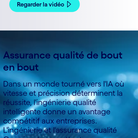
Regarder la vidéo
Assurance qualité de bout
en bout
Dans un monde tourné vers l'IA où
vitesse et précision déterminent la
réussite, l'ingénierie qualité
intelligente donne un avantage
compétitif aux entreprises.
L'ingénierie et l'assurance qualité