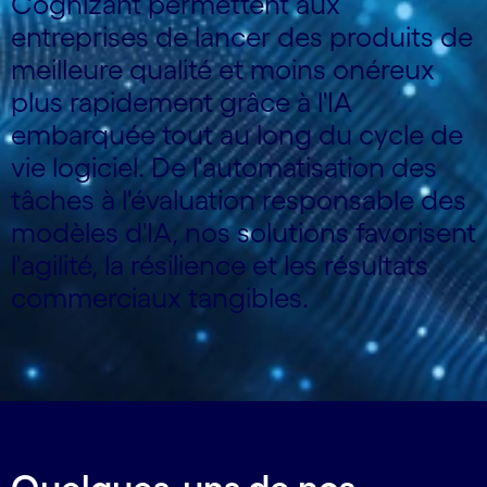
Cognizant permettent aux
entreprises de lancer des produits de
meilleure qualité et moins onéreux
plus rapidement grâce à l'IA
embarquée tout au long du cycle de
vie logiciel. De l'automatisation des
tâches à l'évaluation responsable des
modèles d'IA, nos solutions favorisent
l'agilité, la résilience et les résultats
commerciaux tangibles.