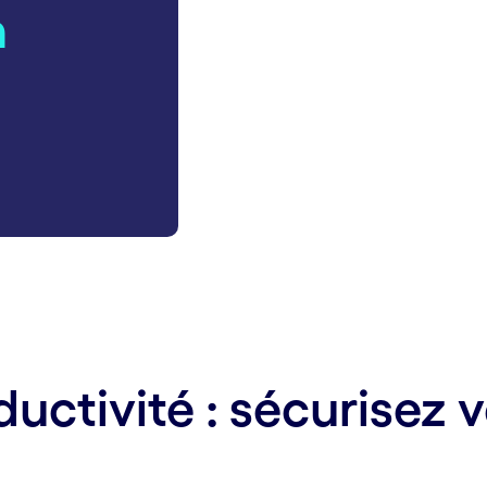
n
ductivité
:
sécurisez v