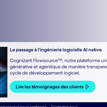
Le passage à l'ingénierie logicielle AI native
Cognizant Flowsource™, notre plateforme unifié
générative et agentique de manière transpare
cycle de développement logiciel.
Lire les témoignages des clients
nnaissance par la profession
Contactez-nous