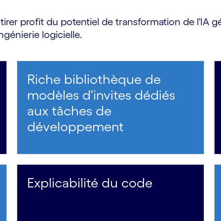
er profit du potentiel de transformation de l'IA gén
ngénierie logicielle.
Riche bibliothèque de
modèles d'invites dédiés
aux tâches de
développement
Explicabilité du code