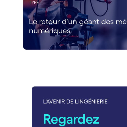
TYPE
Le retour d'un géant des mé
numériques
carousel starts
L'AVENIR DE L'INGÉNIERIE
Regardez