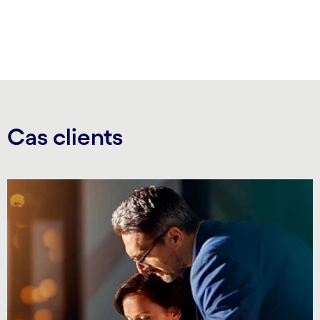
carousel ends
Cas clients