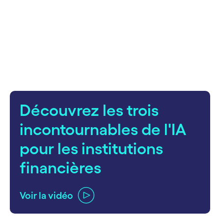
carousel starts
Découvrez les trois
incontournables de l'IA
pour les institutions
financières
Voir la vidéo