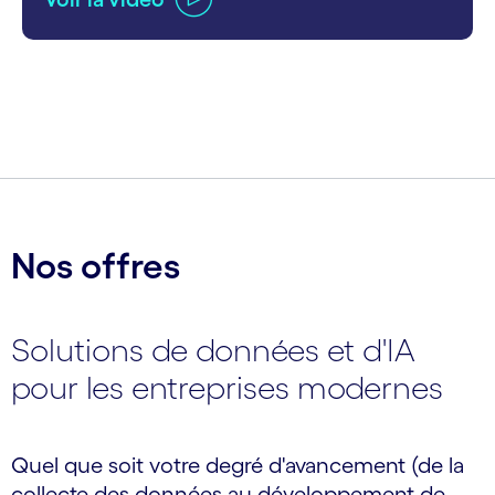
carousel ends
Nos offres
Solutions de données et d'IA
pour les entreprises modernes
Quel que soit votre degré d'avancement (de la
collecte des données au développement de