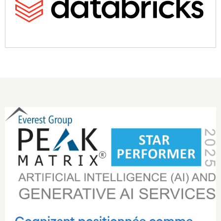
Carousel starts
Cognizant positionnée comme