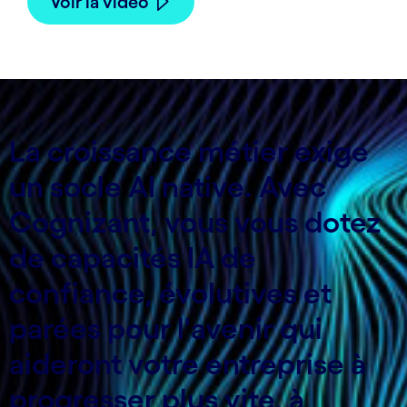
Voir la vidéo
La croissance métier exige
un socle AI native. Avec
Cognizant, vous vous dotez
de capacités IA de
confiance, évolutives et
parées pour l'avenir qui
aideront votre entreprise à
progresser plus vite, à