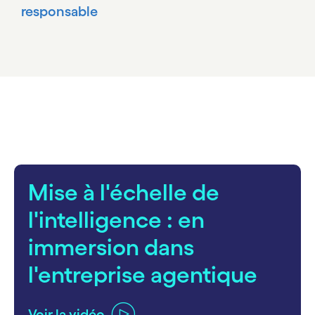
responsable
carousel starts
Mise à l'échelle de
l'intelligence : en
immersion dans
l'entreprise agentique
Voir la vidéo