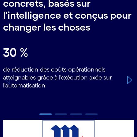
concrets, basés sur
l'intelligence et conçus pour
changer les choses
Carousel starts
30 %
de réduction des coûts opérationnels
d
atteignables grâce à l'exécution axée sur
d
l'automatisation.
Carousel ends