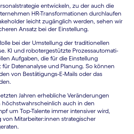
onal­strategie entwickeln, zu der auch die
ter­nehmen HR-Transfor­mationen durch­laufen
keholder leicht zugänglich werden, sehen wir
cheren Ansatz bei der Einstellung.
lle bei der Umstellung der traditionellen
se. KI und roboter­gestützte Prozess­automati­
len Aufgaben, die für die Einstellung
it für Daten­analyse und Planung. So können
nden von Bestätigungs-E-Mails oder das
rden.
 letzten Jahren erhebliche Verän­derungen
höchst­wahr­scheinlich auch in den
f um Top-Talente immer intensiver wird,
von Mitarbeiter:innen strategischer
geraten.