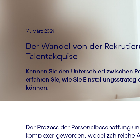
14. März 2024
Der Wandel von der Rekrutier
Talentakquise
Kennen Sie den Unterschied zwischen Pe
erfahren Sie, wie Sie Einstellungs­strateg
können.
Der Prozess der Personal­beschaffung und
komplexer geworden, wobei zahlreiche 