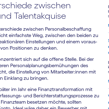
erschiede zwischen
nd Talent­akquise
nterschiede zwischen Personal­­beschaffung
eicht einfachste Weg, zwischen den beiden zu
reaktionären Einstellungen und einem voraus­
 von Positionen zu denken.
zentriert sich auf die offene Stelle. Bei der
ßeren Personal­planungs­bemühungen des
t, die Einstellung von Mitarbeiter:innen mit
n Einklang zu bringen.
ter im Jahr eine Finanztransformation mit
rfassungs- und Bericht­erstattungs­prozesse zu
m Finanz­team besetzen möchte, sollten
 Konto. Ideal wäre daher ein Bewerber mit