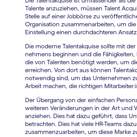
Die Talent­akquise ist umfassender als di
Talente anzuziehen, müssen Talent Acqui
Stelle auf einer Jobbörse zu veröffentlic
Organisation zusammen­arbeiten, um die
Einstellung einen durch­dachteren Ansatz
Die moderne Talent­akquise sollte mit der
nehmens beginnen und die Fähigkeiten, 
die von Talenten benötigt werden, um d
erreichen. Von dort aus können Talentakq
notwendig sind, um das Unternehmen zum
Arbeit machen, die richtigen Mitarbeiter:
Der Übergang von der einfachen Personal
weiteren Verän­derungen in der Art und 
anziehen. Dies hat dazu geführt, dass U
betrachten. Dies hat viele HR-Teams dazu 
zusammen­zuarbeiten, um diese Marke zu