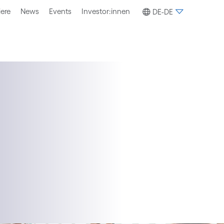
iere
News
Events
Investor:innen
DE-DE