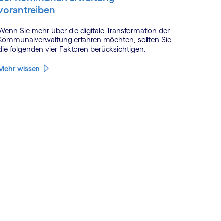
vorantreiben
Wenn Sie mehr über die digitale Trans­formation der
Kommunal­verwaltung erfahren möchten, sollten Sie
die folgenden vier Faktoren berücksichtigen.
Mehr wissen
See less
ee more