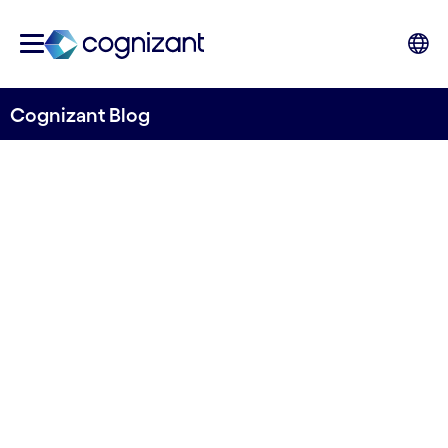
Cognizant Blog
Die Stadt aus der
Perspektive des Metaverse
Tech to Watch Blog
Cognizants wöchentlicher Blog
13. Oktober 2022