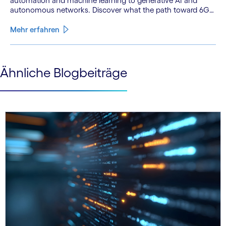
automation and machine learning to generative AI and
autonomous networks. Discover what the path toward 6G
means for the industry.
Mehr erfahren
See less
Ähnliche Blogbeiträge
See more