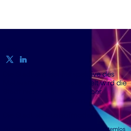
Teilen
Die Stadt aus der Perspektive des
Metaverse - die virtuelle Welt wird die
Stadt nicht zerstören, sie aber
entscheidend verändern.
Die Stadt als Auslaufmodell
Zu Beginn der Pandemie sagten einige atemlos