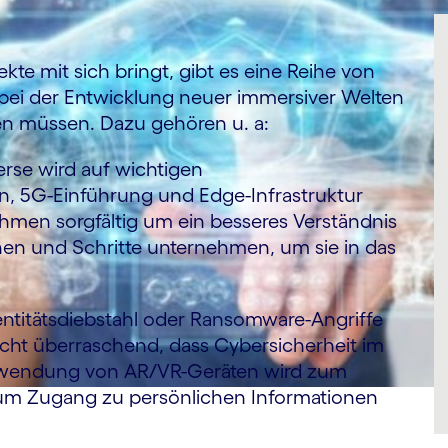
n
kte mit sich bringt, gibt es eine Reihe von
ei der Entwicklung neuer immersiver Welten
n müssen. Dazu gehören u. a:
rse wird auf wichtigen
n, 5G-Einführung und Edge-Infrastruktur
hmen sorgfältig um ein besseres Verständnis
en und Schritte unternehmen, um sie in das
ntitätsdiebstahl oder Ransomware-Angriffe
 nicht überraschend, dass Cybersicherheit im
erwendung von AR/VR-Geräten wird zum
n, um Zugang zu persönlichen Informationen