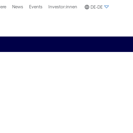
iere
News
Events
Investor:innen
DE-DE