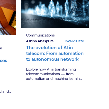
Communications
Ashish Anaspure
Invalid Date
The evolution of AI in
be
telecom: From automation
to autonomous network
ses
Explore how AI is transforming
telecommunications — from
automation and machine learning
to generative AI and autonomous
networks. Discover what the path
d and
toward 6G means for the industry.
h a