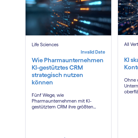
All Ver
Life Sciences
Invalid Date
KI sk
Wie Pharmaunternehmen
Kont
KI-gestütztes CRM
strategisch nutzen
Ohne d
können
Untern
oberflä
Fünf Wege, wie
Contex
Pharmaunternehmen mit KI-
Wettbe
gestütztem CRM ihre größten
Herausforderungen lösen und
neue Wertpotenziale erschließen.