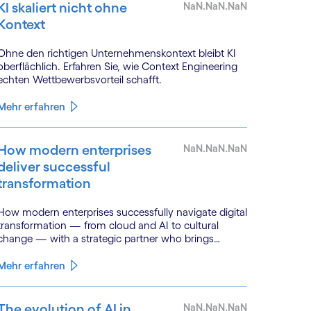
KI skaliert nicht ohne
NaN.NaN.NaN
Kontext
Ohne den richtigen Unternehmenskontext bleibt KI
oberflächlich. Erfahren Sie, wie Context Engineering
echten Wettbewerbsvorteil schafft.
Mehr erfahren
How modern enterprises
NaN.NaN.NaN
deliver successful
transformation
How modern enterprises successfully navigate digital
transformation — from cloud and AI to cultural
change — with a strategic partner who brings
genuine industry fluency.
Mehr erfahren
The evolution of AI in
NaN.NaN.NaN