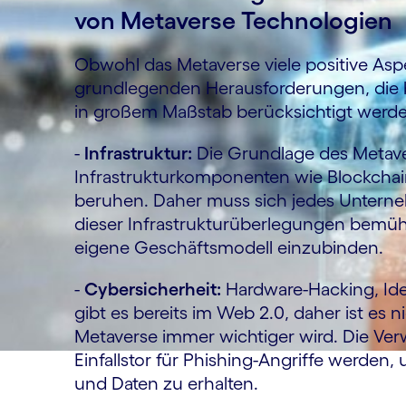
von Metaverse Technologie
Obwohl das Metaverse viele positive Aspe
grundlegenden Herausforderungen, die b
in großem Maßstab berücksichtigt werde
-
Infrastruktur:
Die Grundlage des Metave
Infrastrukturkomponenten wie Blockchai
beruhen. Daher muss sich jedes Unterne
dieser Infrastrukturüberlegungen bemüh
eigene Geschäftsmodell einzubinden.
-
Cybersicherheit:
Hardware-Hacking, Ide
gibt es bereits im Web 2.0, daher ist es
Metaverse immer wichtiger wird. Die V
Einfallstor für Phishing-Angriffe werde
und Daten zu erhalten.