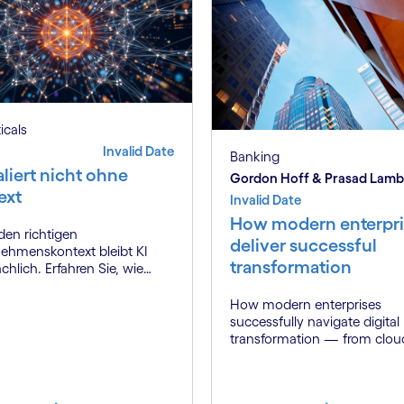
ticals
Invalid Date
Banking
aliert nicht ohne
Gordon Hoff & Prasad Lam
ext
Invalid Date
How modern enterpri
en richtigen
deliver successful
ehmenskontext bleibt KI
transformation
chlich. Erfahren Sie, wie
t Engineering echten
werbsvorteil schafft.
How modern enterprises
successfully navigate digital
transformation — from clou
AI to cultural change — wit
strategic partner who brings
genuine industry fluency.