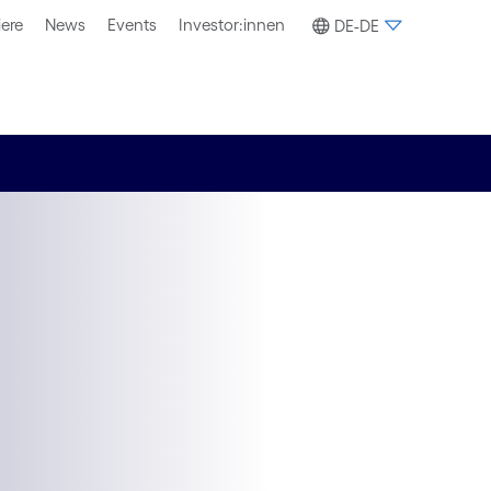
iere
News
Events
Investor:innen
DE-DE