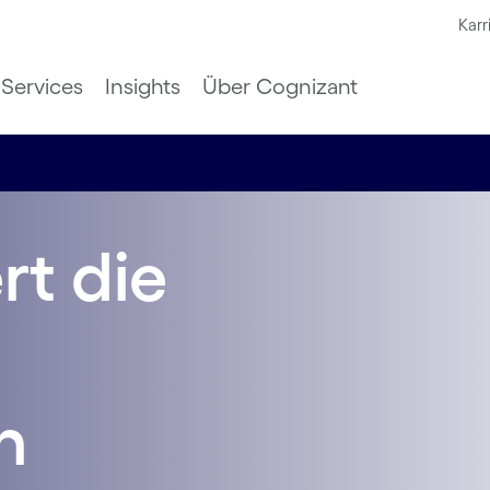
Karr
Services
Insights
Über Cognizant
rt die
n