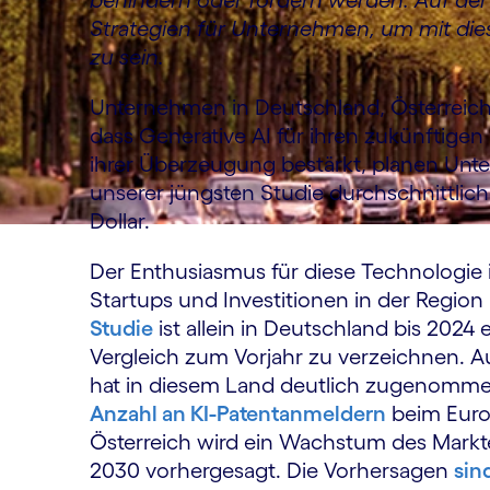
behindern oder fördern werden. Auf der 
Strategien für Unternehmen, um mit di
zu sein.
Unternehmen in Deutschland, Österreich
dass Generative AI für ihren zukünftige
ihrer Überzeugung bestärkt, planen Unte
unserer jüngsten Studie durchschnittlic
Dollar.
Der Enthusiasmus für diese Technologie i
Startups und Investitionen in der Regio
Studie
ist allein in Deutschland bis 2024
Vergleich zum Vorjahr zu verzeichnen. A
hat in diesem Land deutlich zugenommen,
Anzahl an KI-Patentanmeldern
beim Euro
Österreich wird ein Wachstum des Markt
2030 vorhergesagt. Die Vorhersagen
sin