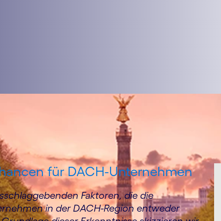
Chancen für DACH-Unternehmen
usschlaggebenden Faktoren, die die
ternehmen in der DACH-Region entweder