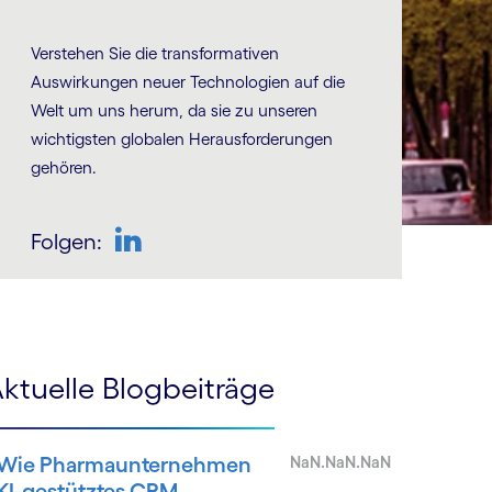
Verstehen Sie die trans­for­ma­tiven
Auswirkungen neuer Tech­no­logien auf die
Welt um uns herum, da sie zu unseren
wichtigsten globalen Heraus­for­derungen
gehören.
Folgen:
LinkedIn
ktuelle Blogbeiträge
Wie Pharmaunternehmen
NaN.NaN.NaN
KI-gestütztes CRM