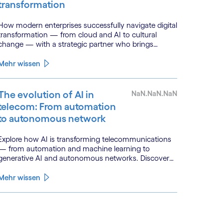
transformation
How modern enterprises successfully navigate digital
transformation — from cloud and AI to cultural
change — with a strategic partner who brings
genuine industry fluency.
Mehr wissen
The evolution of AI in
NaN.NaN.NaN
telecom: From automation
to autonomous network
Explore how AI is transforming telecommunications
— from automation and machine learning to
generative AI and autonomous networks. Discover
what the path toward 6G means for the industry.
Mehr wissen
See less
ee more