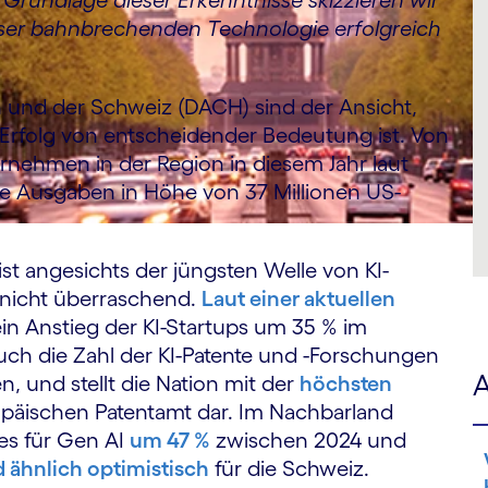
Grundlage dieser Erkenntnisse skizzieren wir
eser bahnbrechenden Technologie erfolgreich
 und der Schweiz (DACH) sind der Ansicht,
n Erfolg von entscheidender Bedeutung ist. Von
rnehmen in der Region in diesem Jahr laut
he Ausgaben in Höhe von 37 Millionen US-
st angesichts der jüngsten Welle von KI-
n nicht überraschend.
Laut einer aktuellen
 ein Anstieg der KI-Startups um 35 % im
uch die Zahl der KI-Patente und -Forschungen
A
 und stellt die Nation mit der
höchsten
päischen Patentamt dar. Im Nachbarland
es für Gen AI
um 47 %
zwischen 2024 und
d ähnlich optimistisch
für die Schweiz.