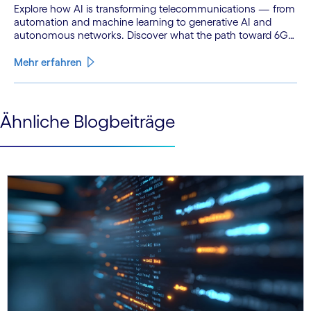
Explore how AI is transforming telecommunications — from
automation and machine learning to generative AI and
autonomous networks. Discover what the path toward 6G
means for the industry.
Mehr erfahren
See less
Ähnliche Blogbeiträge
See more