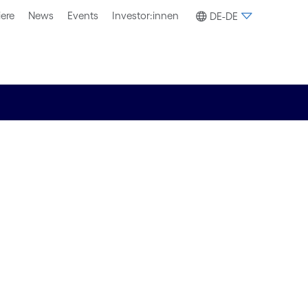
iere
News
Events
Investor:innen
DE-DE