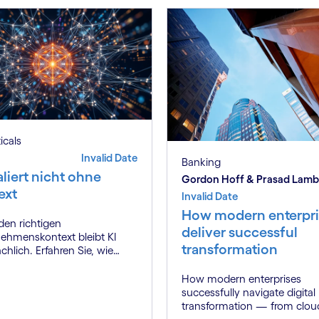
ticals
Invalid Date
Banking
aliert nicht ohne
Gordon Hoff & Prasad Lam
ext
Invalid Date
How modern enterpri
en richtigen
deliver successful
ehmenskontext bleibt KI
transformation
chlich. Erfahren Sie, wie
t Engineering echten
werbsvorteil schafft.
How modern enterprises
successfully navigate digital
transformation — from clou