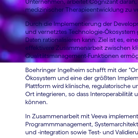
Unternehmen, arbeitet Cognizant daran, 
medizinischer Therapieentwicklung zu v
Durch die Implementierung der Developm
und vernetztes Technologie-Ökosystem 
Daten rationalisieren kann. Ziel ist es, ei
effektivere Zusammenarbeit zwischen kli
Qualitätsmanagement-Funktionen ermögl
Boehringer Ingelheim schafft mit der "On
Ökosystem und eine der größten Implem
Plattform wird klinische, regulatorisch
Ort integrieren, so dass Interoperabilität
können.
In Zusammenarbeit mit Veeva implementi
Programmmanagement, Systemarchitektu
und -integration sowie Test- und Validier