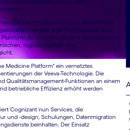
die Geschwindigkeit und Qualität
erbessern.
ent Cloud von Veeva kann ein einheitliches
geschaffen werden, welches Prozesse und
ne Plattform zu schaffen, die eine schnellere und
nischen, regulatorischen und
icht.
e Medicine Platform" ein vernetztes
entierungen der Veeva-Technologie. Die
e und Qualitätsmanagement-Funktionen an einem
A
 und betriebliche Effizienz erhöht werden
ert Cognizant nun Services, die
r und -design, Schulungen, Datenmigration
ungsdienste beinhalten. Der Einsatz