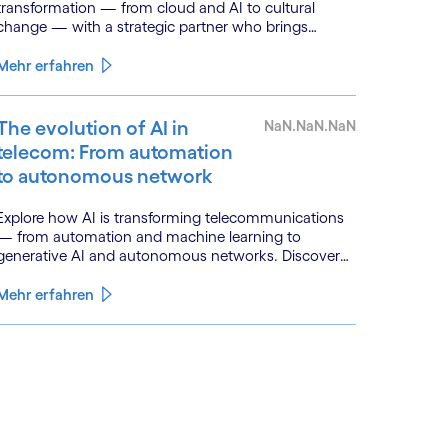
transformation — from cloud and AI to cultural
change — with a strategic partner who brings
genuine industry fluency.
Mehr erfahren
The evolution of AI in
NaN.NaN.NaN
telecom: From automation
to autonomous network
Explore how AI is transforming telecommunications
— from automation and machine learning to
generative AI and autonomous networks. Discover
what the path toward 6G means for the industry.
Mehr erfahren
See less
ee more