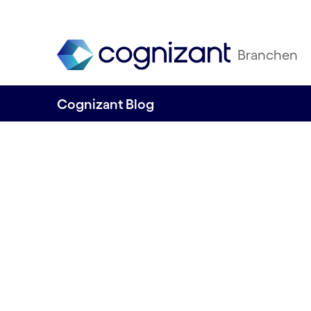
Branchen
Cognizant Blog
Cognizant und B
Ingelheim: Cloud
beschleunigt
Therapiebereitst