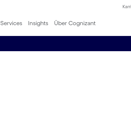
Karr
Services
Insights
Über Cognizant
oehringer
-Plattform
ellung