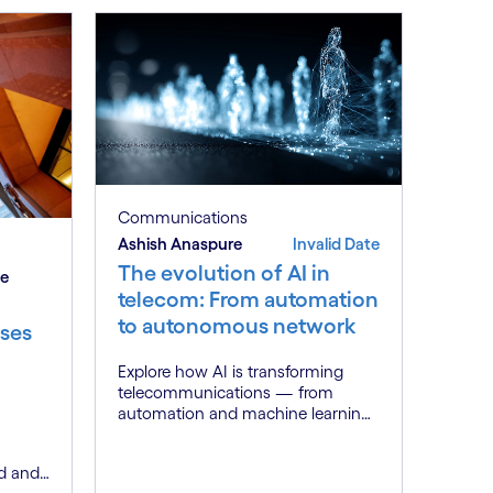
Communications
Ashish Anaspure
Invalid Date
The evolution of AI in
be
telecom: From automation
to autonomous network
ses
Explore how AI is transforming
telecommunications — from
automation and machine learning
to generative AI and autonomous
networks. Discover what the path
d and
toward 6G means for the industry.