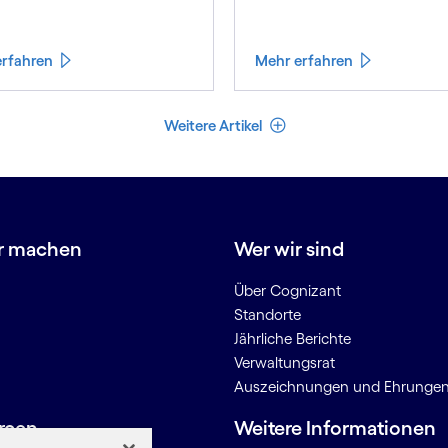
AI to cultural change — wit
strategic partner who brings
genuine industry fluency.
erfahren
Mehr erfahren
Weniger Artikel
Weitere Artikel
r machen
Wer wir sind
Über Cognizant
Standorte
Jährliche Berichte
Verwaltungsrat
Auszeichnungen und Ehrunge
rcen
Weitere Informationen