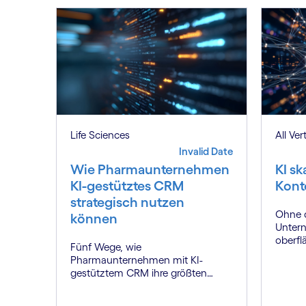
All Ver
Life Sciences
Invalid Date
KI sk
Wie Pharmaunternehmen
Kont
KI-gestütztes CRM
strategisch nutzen
Ohne d
können
Untern
oberflä
Fünf Wege, wie
Contex
Pharmaunternehmen mit KI-
Wettbe
gestütztem CRM ihre größten
Herausforderungen lösen und
neue Wertpotenziale erschließen.