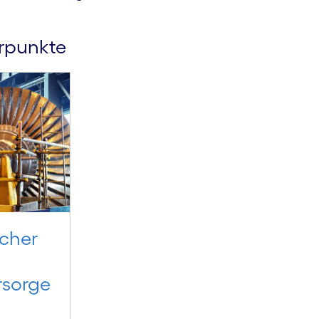
erpunkte
scher
rsorge