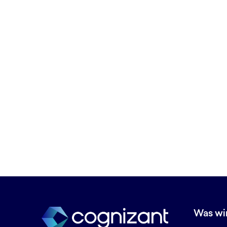
Banking Technologie­lösungen
Betriebliche Effizienz
Betrug bei Zahlungen in Echtzeit
Betrug mit Sofort­zahlungen
Betrugserkennung
Betrugsintelligenz
Big Data-Analytics
Business Analytics
Business Intelligence
BYOD (Bring Your Own Device)
C
Chatbots
Cloud Data Council
Cloud-Arbeitsbereich
Cloud-Beratung
Was wi
Cloud-Bereitstellung