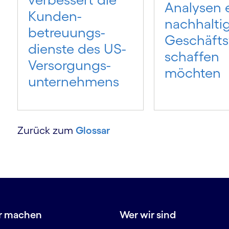
Analysen 
Kunden­
nachhalti
betreuungs­
Geschäfts
dienste des US-
schaffen
Versorgungs­
möchten
unter­nehmens
Zurück zum
Glossar
r machen
Wer wir sind