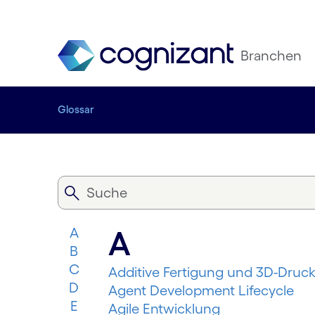
Branchen
Glossar
A
A
B
C
Additive Fertigung und 3D-Druc
D
Agent Development Lifecycle
E
Agile Entwicklung