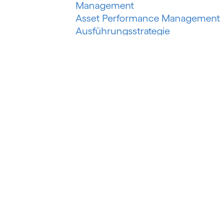
Management
Asset Performance Management
Ausführungsstrategie
Automatisiertes Erfassungssyste
Automatisiertes maschinelles
Lernen
Automatisierung der
Risikobewertung
Automatisierung des
Schuldeneinzugs
Autorisierter Push-Payment-
Betrug
B
Banking als Plattform
Banking as a Service