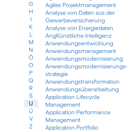
G
Agiles Projektmanagement
H
Analyse von Daten aus der
I
Gewerbeversicherung
K
Analyse von Energiedaten
L
AngKünstliche Intelligenz
M
Anwendungsentwicklung
N
Anwendungsmanagement
Ö
Anwendungsmodernisierung
O
Anwendungsmodernisierungs­
P
strategie
Q
Anwendungs­trans­for­mation
R
Anwendungsüberarbeitung
S
Application Lifecycle
U
Management
Ü
Application Performance
V
Management
Z
Application Portfolio