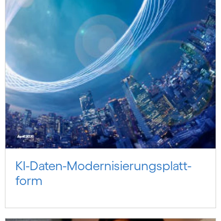
KI-Daten-Moder­ni­sierungs­platt­
form