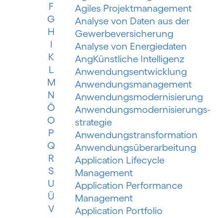
F
Agiles Projektmanagement
G
Analyse von Daten aus der
H
Gewerbeversicherung
I
Analyse von Energiedaten
K
AngKünstliche Intelligenz
L
Anwendungsentwicklung
M
Anwendungsmanagement
N
Anwendungsmodernisierung
Ö
Anwendungsmodernisierungs­
O
strategie
P
Anwendungs­trans­for­mation
Q
Anwendungsüberarbeitung
R
Application Lifecycle
S
Management
U
Application Performance
Ü
Management
V
Application Portfolio