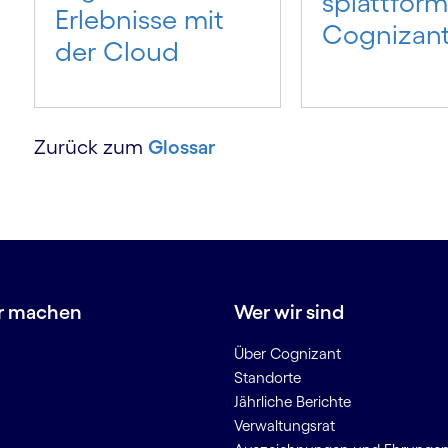
s­plattfor
Erlebnisse mit
Cognizan
der Cloud
Zurück zum
Glossar
r machen
Wer wir sind
Über Cognizant
Standorte
Jährliche Berichte
Verwaltungsrat