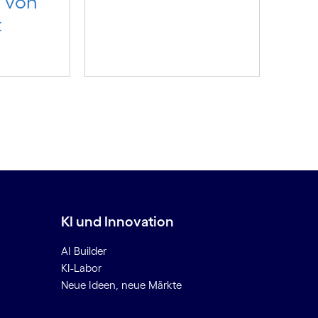
m von
t
KI und Innovation
AI Builder
KI-Labor
Neue Ideen, neue Märkte