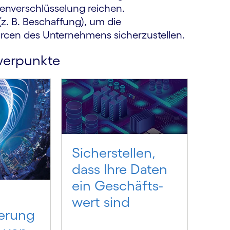
atenverschlüsselung reichen.
z. B. Beschaffung), um die
rcen des Unternehmens sicherzustellen.
hwerpunkte
Sicherstellen,
dass Ihre Daten
ein Geschäfts­
wert sind
erung