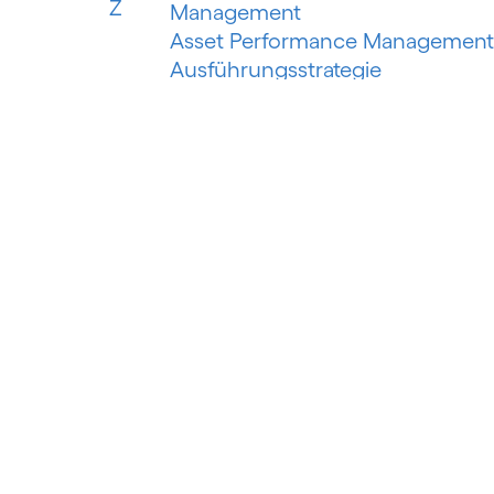
Z
Management
Asset Performance Management
Ausführungsstrategie
Automatisiertes Erfassungssyste
Automatisiertes maschinelles
Lernen
Automatisierung der
Risikobewertung
Automatisierung des
Schuldeneinzugs
Autorisierter Push-Payment-
Betrug
B
Banking als Plattform
Banking as a Service