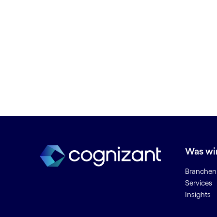
Banking Technologie­lösungen
Betriebliche Effizienz
Betrug bei Zahlungen in Echtzeit
Betrug mit Sofort­zahlungen
Betrugserkennung
Betrugsintelligenz
Big Data-Analytics
Business Analytics
Business Intelligence
BYOD (Bring Your Own Device)
C
Was wi
Chatbots
Branchen
Cloud Data Council
Services
Cloud-Arbeitsbereich
Insights
Cloud-Beratung
Cloud-Bereitstellung