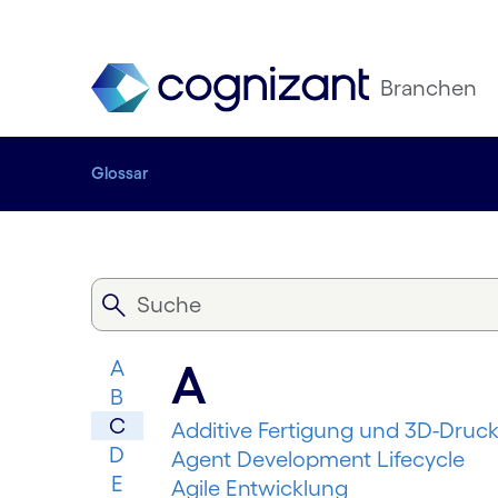
Branchen
Glossar
A
A
B
C
Additive Fertigung und 3D-Druc
D
Agent Development Lifecycle
E
Agile Entwicklung