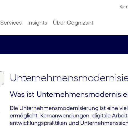
Karr
Services
Insights
Über Cognizant
Unter­nehmens­moderni­si
Was ist Unter­nehmens­moder­nisi
Die Unter­nehmens­moderni­sierung ist eine viel
k
ermöglicht, Kern­anwen­dungen, digitale Arbeits­
entwicklungs­praktiken und Unter­nehmens­siche