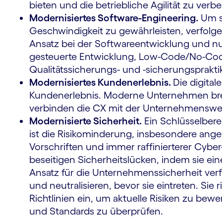
bieten und die betriebliche Agilität zu verb
Modernisiertes Software-Engineering.
Um s
Geschwindigkeit zu gewährleisten, verfo
Ansatz bei der Softwareentwicklung und n
m
gesteuerte Entwicklung, Low-Code/No-Code
Qualitätssicherungs- und -sicherungsprakt
Modernisiertes Kundenerlebnis.
Die digital
Kundenerlebnis. Moderne Unternehmen brec
verbinden die CX mit der Unternehmens­we
Modernisierte Sicherheit.
Ein Schlüsselbere
ist die Risikominderung, insbesondere ange
Vorschriften und immer raffinierterer Cy
beseitigen Sicherheitslücken, indem sie ei
Ansatz für die Unternehmenssicherheit ver
und neutralisieren, bevor sie eintreten. Si
Richt­linien ein, um aktuelle Risiken zu bew
und Standards zu über­prüfen.