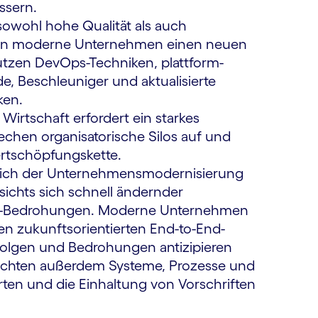
essern.
owohl hohe Qualität als auch
lgen moderne Unternehmen einen neuen
utzen DevOps-Techniken, plattform­
, Beschleuniger und aktualisierte
iken.
e Wirtschaft erfordert ein starkes
hen organisatorische Silos auf und
rtschöpfungs­kette.
ich der Unternehmens­moderni­sierung
sichts sich schnell ändernder
ber-Bedrohungen. Moderne Unternehmen
nen zukunftsorientierten End-to-End-
folgen und Bedrohungen antizipieren
e richten außerdem Systeme, Prozesse und
erten und die Einhaltung von Vorschriften