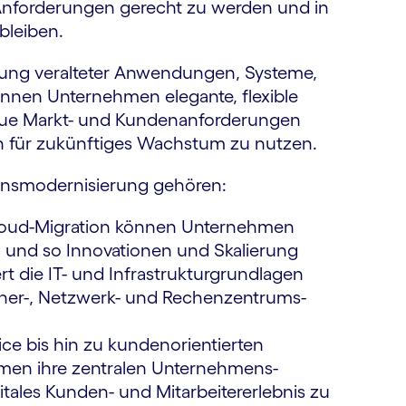
nfor­derungen gerecht zu werden und in
 bleiben.
erung veralteter Anwendungen, Systeme,
önnen Unternehmen elegante, flexible
neue Markt- und Kunden­anforderungen
n für zukünftiges Wachstum zu nutzen.
ns­moderni­sierung gehören:
loud-Migration können Unternehmen
und so Innovationen und Skalierung
rt die IT- und Infrastruktur­grundlagen
her-, Netzwerk- und Rechen­zentrums­
e bis hin zu kunden­orientierten
n ihre zentralen Unternehmens­
les Kunden- und Mitarbeiter­erlebnis zu