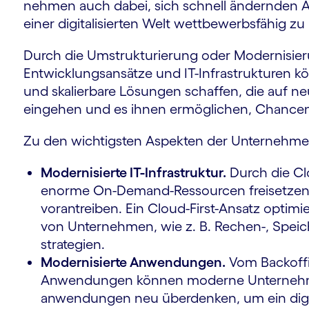
nehmen auch dabei, sich schnell ändernden A
einer digitalisierten Welt wett­bewerbs­fähig zu
Durch die Um­struktu­rierung oder Moder­nisi
Entwicklungs­ansätze und IT-Infrastrukturen k
und skalierbare Lösungen schaffen, die auf 
eingehen und es ihnen ermöglichen, Chance
Zu den wichtigsten Aspekten der Unter­nehme
Modernisierte IT-Infrastruktur.
Durch die C
enorme On-Demand-Ressourcen freisetzen 
vorantreiben. Ein Cloud-First-Ansatz optimie
von Unternehmen, wie z. B. Rechen-, Speic
strategien.
Modernisierte Anwendungen.
Vom Backoffic
Anwendungen können moderne Unternehme
anwendungen neu überdenken, um ein digita