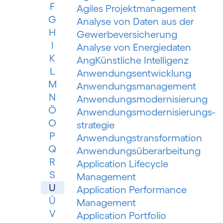
F
Agiles Projektmanagement
G
Analyse von Daten aus der
H
Gewerbeversicherung
I
Analyse von Energiedaten
K
AngKünstliche Intelligenz
L
Anwendungsentwicklung
M
Anwendungsmanagement
N
Anwendungsmodernisierung
Ö
Anwendungsmodernisierungs­
O
strategie
P
Anwendungs­trans­for­mation
Q
Anwendungsüberarbeitung
R
Application Lifecycle
S
Management
U
Application Performance
Ü
Management
V
Application Portfolio