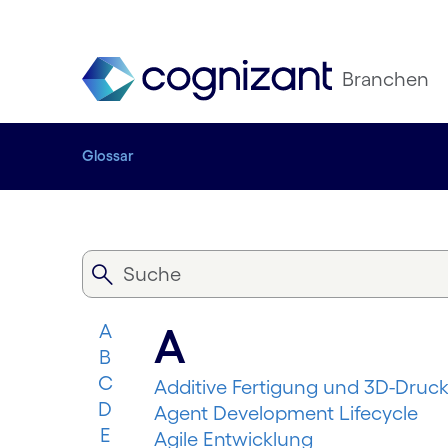
Branchen
Glossar
A
A
B
C
Additive Fertigung und 3D-Druc
D
Agent Development Lifecycle
E
Agile Entwicklung