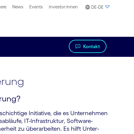
iere
News
Events
Investor:innen
DE-DE
Kontakt
erung
erung?
schichtige Initiative, die es Unternehmen
abläufe, IT-Infrastruktur, Software­
rheit zu überarbeiten. Es hilft Unter­