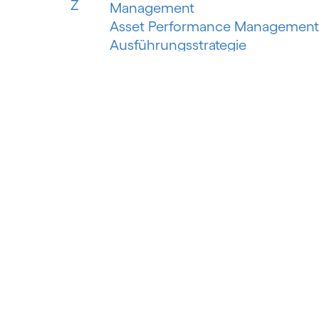
Z
Management
Asset Performance Management
Ausführungsstrategie
Automatisiertes Erfassungssyste
Automatisiertes maschinelles
Lernen
Automatisierung der
Risikobewertung
Automatisierung des
Schuldeneinzugs
Autorisierter Push-Payment-
Betrug
B
Banking als Plattform
Banking as a Service