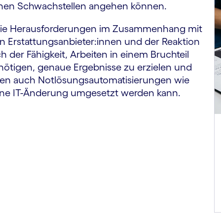
lichen Schwach­stellen angehen können.
 die Heraus­forderungen im Zusammen­hang mit
 Erstattungs­anbieter:innen und der Reaktion
ch der Fähigkeit, Arbeiten in einem Bruchteil
nötigen, genaue Ergebnisse zu erzielen und
eten auch Notlösungs­auto­mati­sierungen wie
eine IT-Änderung umgesetzt werden kann.