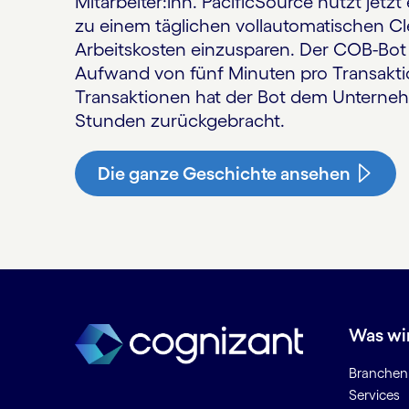
Mitarbeiter:inn. PacificSource nutzt jet
zu einem täglichen vollautomatischen C
Arbeitskosten einzusparen. Der COB-Bot h
Aufwand von fünf Minuten pro Transakti
Transaktionen hat der Bot dem Unternehm
Stunden zurückgebracht.
Die ganze Geschichte ansehen
Was wi
Branchen
Services