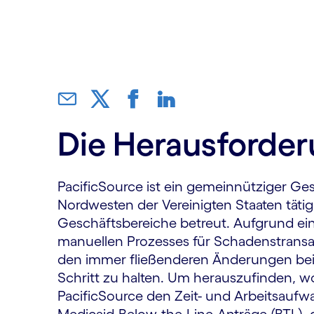
Die Herausforde
PacificSource ist ein gemeinnütziger Gesu
Nordwesten der Vereinigten Staaten tätig 
Geschäftsbereiche betreut. Aufgrund ei
manuellen Prozesses für Schadens­trans­a
den immer fließenderen Änderungen bei M
Schritt zu halten. Um herauszufinden, w
PacificSource den Zeit- und Arbeitsaufw
Medicaid-Below-the-Line-Anträge (BTL),