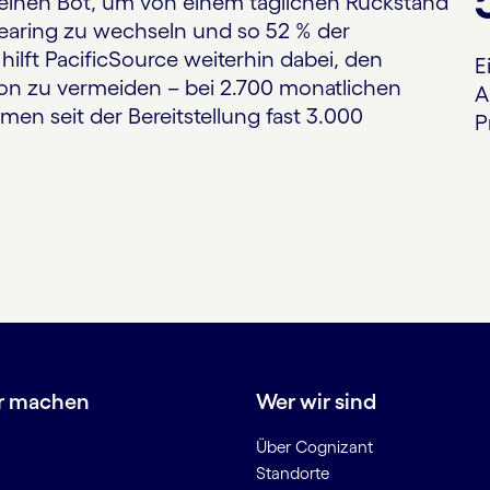
zt einen Bot, um von einem täglichen Rückstand
learing zu wechseln und so 52 % der
ilft PacificSource weiterhin dabei, den
E
on zu vermeiden – bei 2.700 monatlichen
A
en seit der Bereitstellung fast 3.000
P
r machen
Wer wir sind
Über Cognizant
Standorte