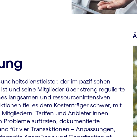
Ä
rung
ndheits­dienst­leister, der im pazifischen
ist und seine Mitglieder über streng regulierte
nes langsamen und ressourcenintensiven
ktionen fiel es dem Kosten­träger schwer, mit
itgliedern, Tarifen und Anbieter:innen
o Probleme auftraten, dokumentierte
and für vier Transaktionen – Anpassungen,
 doppelte Ansprüche und Coordination of