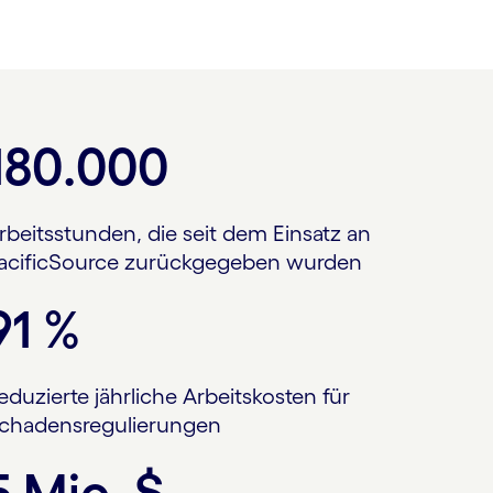
180.000
rbeitsstunden, die seit dem Einsatz an
acificSource zurückgegeben wurden
91 %
eduzierte jährliche Arbeitskosten für
chadens­regu­lierungen
5 Mio. $