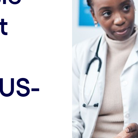
t
 US-