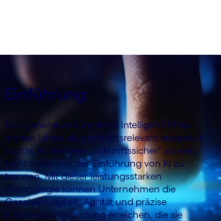
Änderungen, die Unternehmen vornehmen
sollten, um mit KI erfolgreich zu sein.
Einführung
Seit generative künstliche Intelligenz Ende
letzten Jahres als geschäftsrelevant eingestuft
wurde, ist die Idee, „zukunftssicher“ zu sein,
nicht mehr von der Einführung von KI zu
trennen. Mit dieser leistungsstarken
Technologie können Unternehmen die
Geschwindigkeit, Agilität und präzise
Entscheidungsfindung erreichen, die sie