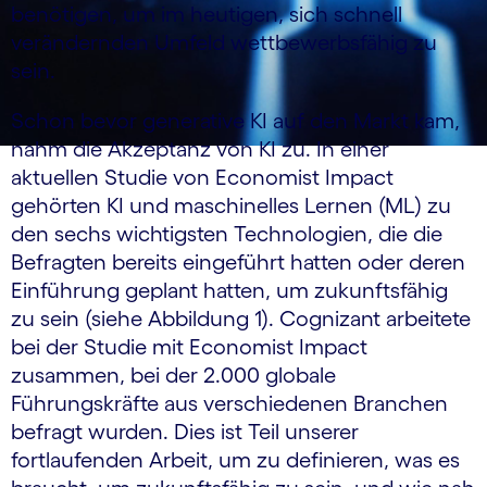
benötigen, um im heutigen, sich schnell
verändernden Umfeld wettbewerbsfähig zu
sein.
Schon bevor generative KI auf den Markt kam,
nahm die Akzeptanz von KI zu. In einer
aktuellen Studie von Economist Impact
gehörten KI und maschinelles Lernen (ML) zu
den sechs wichtigsten Technologien, die die
Befragten bereits eingeführt hatten oder deren
Einführung geplant hatten, um zukunftsfähig
zu sein (siehe Abbildung 1). Cognizant arbeitete
bei der Studie mit Economist Impact
zusammen, bei der 2.000 globale
Führungskräfte aus verschiedenen Branchen
befragt wurden. Dies ist Teil unserer
fortlaufenden Arbeit, um zu definieren, was es