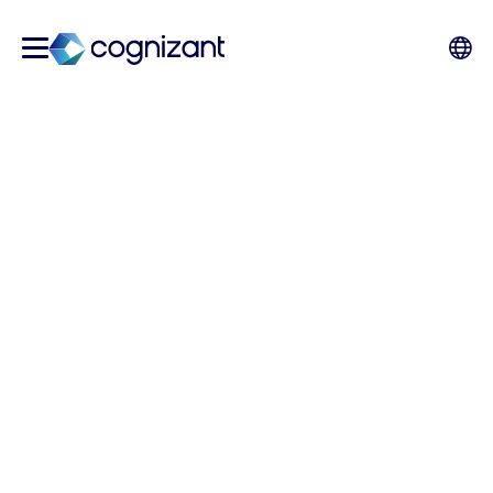
Um für die Zukunft gerüstet
zu sein, machen Sie sich
bereit für KI
Das geschäftliche Interesse an künstlicher
Intelligenz (KI) war noch nie so groß. Doch
bereits vor der Einführung der generativen KI
hatten Unternehmen Schwierigkeiten, den
vollen Nutzen aus ihren KI-Implementierungen
zu ziehen, so unsere Analyse einer aktuellen
Economist Impact-Studie. Hier sind fünf