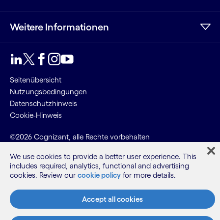
Weitere Informationen
LinkedIn
Twitter
Facebook
Instagram
YouTube
Seitenübersicht
Nutzungsbedingungen
Datenschutzhinweis
Cookie-Hinweis
©2026 Cognizant, alle Rechte vorbehalten
We use cookies to provide a better user experience. This
includes required, analytics, functional and advertising
cookies. Review our
cookie policy
for more details.
Accept all cookies