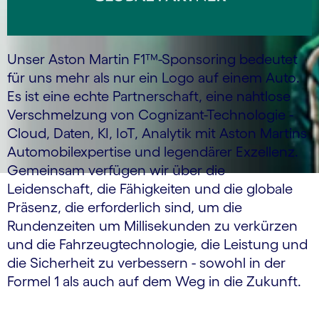
Unser Aston Martin F1™-Sponsoring bedeutet
für uns mehr als nur ein Logo auf einem Auto.
Es ist eine echte Partnerschaft, eine nahtlose
Verschmelzung von Cognizant-Technologie -
Cloud, Daten, KI, IoT, Analytik mit Aston Martins
Automobilexpertise und legendärer Exzellenz.
Gemeinsam verfügen wir über die
Leidenschaft, die Fähigkeiten und die globale
Präsenz, die erforderlich sind, um die
Rundenzeiten um Millisekunden zu verkürzen
und die Fahrzeugtechnologie, die Leistung und
die Sicherheit zu verbessern - sowohl in der
Formel 1 als auch auf dem Weg in die Zukunft.