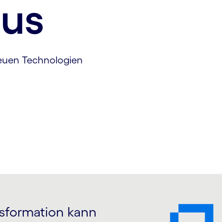
cus
euen Technologien
nsformation kann