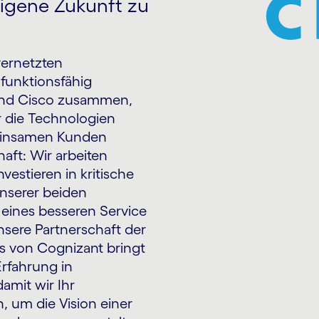
eigene Zukunft zu
vernetzten
funktionsfähig
 und Cisco zusammen,
r die Technologien
meinsamen Kunden
haft: Wir arbeiten
stieren in kritische
unserer beiden
eines besseren Service
nsere Partnerschaft der
s von Cognizant bringt
rfahrung in
amit wir Ihr
 um die Vision einer