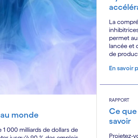
accélér
La compréh
inhibitrice
permet aux
lancée et 
de producti
En savoir 
RAPPORT
Ce que 
veau monde
savoir
 1 000 milliards de dollars de
Projetez-v
cter jusqu'à 90 % des emplois.