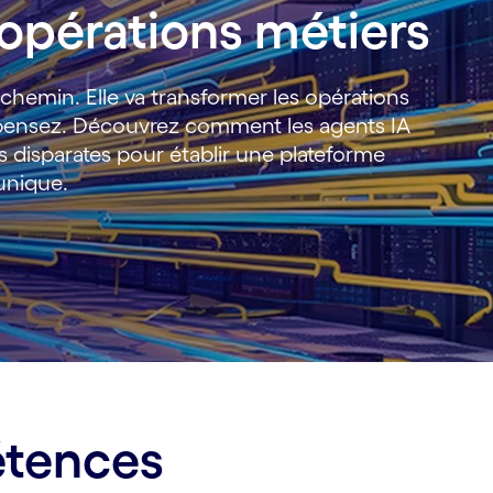
 opérations métiers
 chemin. Elle va transformer les opérations
e pensez. Découvrez comment les agents IA
s disparates pour établir une plateforme
 unique.
étences