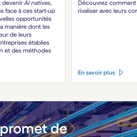
t devenir
AI natives
,
Découvrez comment le
s face à ces start-up
rivaliser avec leurs c
velles opportunités
a manière dont les
œur de leurs
ntreprises établies
xion et des méthodes
En savoir plus
s promet de