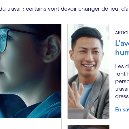
u travail : certains vont devoir changer de lieu, d'
ARTIC
L'a
hum
Les d
font 
perso
trava
dress
En sa