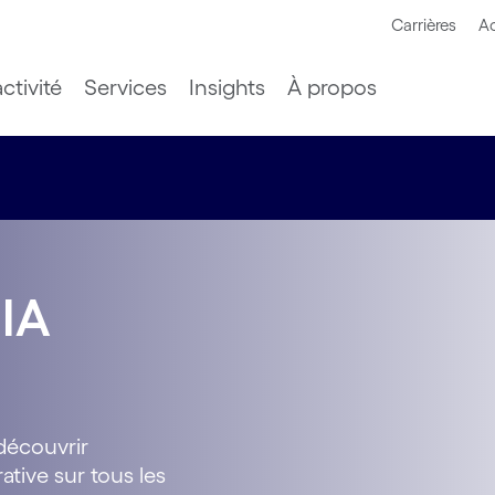
Carrières
Ac
ctivité
Services
Insights
À propos
'IA
découvrir
ative sur tous les