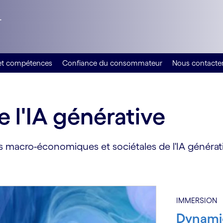
.
 et compétences
Confiance du consommateur
Nous contacte
e l'IA générative
s macro-économiques et sociétales de l'IA générati
IMMERSION
Dynamiq