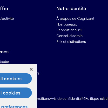
ffre
Notre identité
'activité
À propos de Cognizant
Nos bureaux
Rapport annuel
Conseil d'admin.
Prix et distinctions
rces
tacter
ons pour les fournisseurs
ll cookies
ll cookies
Plan du site
Conditions
Avis de confidentialité
Politique rela
preferences