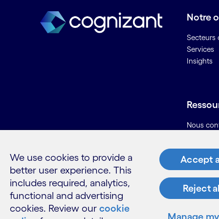
C
Notre o
Calcul évolutif / IA évolutive
Secteurs d
Cartographie des processus
Services
Centre d'assistance
Insights
Centre de contacts numérique
Chaîne logistique du pétrole et
du gaz
Ressou
Champ pétrolier numérique
Chatbots ou robots
Nous con
conversationnels
Carrières
Informati
Cloud consulting
We use cookies to provide a
Accept a
Glossaire
Cloud hybride
better user experience. This
Cloud management
includes required, analytics,
Collaboration à distance
Reject a
functional and advertising
Commerce omnicanal
cookies. Review our
cookie
LinkedIn
Twitter
Facebook
Instagram
Youtube
Compteurs intelligents
Manage my 