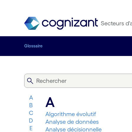
Secteurs d'a
Glossaire
A
A
B
C
Algorithme évolutif
D
Analyse de données
E
Analyse décisionnelle