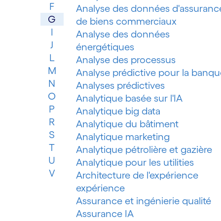
F
Analyse des données d'assuranc
G
de biens commerciaux
I
Analyse des données
J
énergétiques
L
Analyse des processus
M
Analyse prédictive pour la banqu
N
Analyses prédictives
O
Analytique basée sur l'IA
P
Analytique big data
R
Analytique du bâtiment
S
Analytique marketing
T
Analytique pétrolière et gazière
U
Analytique pour les utilities
V
Architecture de l'expérience
expérience
Assurance et ingénierie qualité
Assurance IA