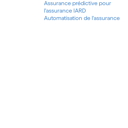
Assurance prédictive pour
l'assurance IARD
Automatisation de l'assurance
IARD
Automatisation de l'évaluation de
risques
Automatisation des processus
Automatisation du marketing
Automatisation du pétrole et du
gaz
Automatisation du recouvrement
de créances
Automatisation intelligente
Automatisation intelligente des
processus
Automatisation robotisée des
processus (RPA)