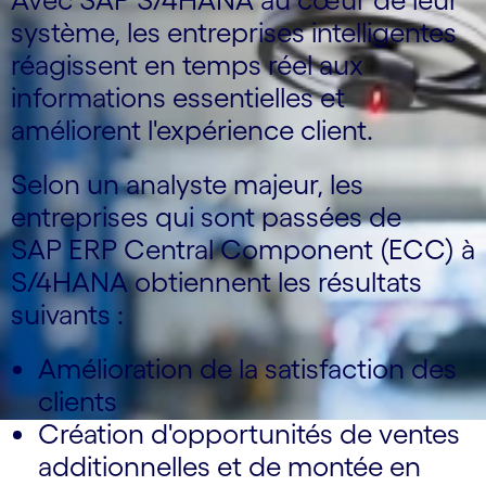
système, les entreprises intelligentes
réagissent en temps réel aux
informations essentielles et
améliorent l'expérience client.
Selon un analyste majeur, les
entreprises qui sont passées de
SAP ERP Central Component (ECC) à
S/4HANA obtiennent les résultats
suivants :
Amélioration de la satisfaction des
clients
Création d'opportunités de ventes
additionnelles et de montée en