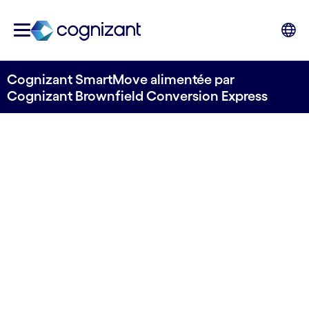
Cognizant SmartMove alimentée par
Cognizant Brownfield Conversion Express
INTELLIGENTE, AUTOMATISÉE, VALIDÉE.
Votre conversion
S/4HANA, plus
simple et plus
intelligente