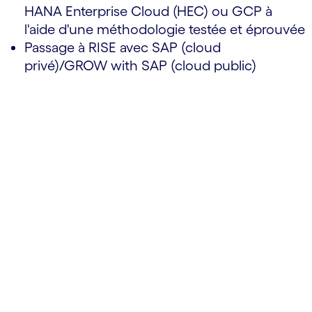
HANA Enterprise Cloud (HEC) ou GCP à
l'aide d'une méthodologie testée et éprouvée
Passage à RISE avec SAP (cloud
privé)/GROW with SAP (cloud public)
Cognizant Brownfield
Conversion Express
Transformez votre parcours de migration
S/4HANA avec la solution Brownfield
Conversion Express basée sur l'IA générative
qui redéfinit la validation et la rapprochement
des données métier ainsi que l'approche de