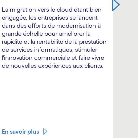
inf
La migration vers le cloud étant bien
ban
engagée, les entreprises se lancent
dans des efforts de modernisation à
Les 
grande échelle pour améliorer la
serv
rapidité et la rentabilité de la prestation
acti
de services informatiques, stimuler
des 
l'innovation commerciale et faire vivre
digi
de nouvelles expériences aux clients.
prin
norma
infr
proc
assoc
leurs
sont
En savoir plus
En s