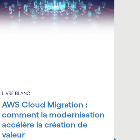
LIVRE BLANC
LIVRE
AWS Cloud Migration :
Six
comment la modernisation
d'a
accélère la création de
et 
valeur
d'i