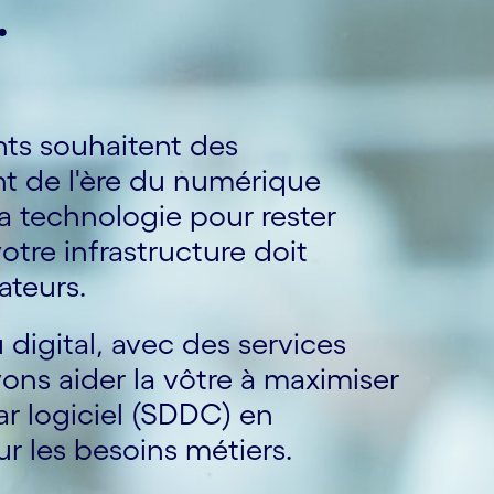
.
ents souhaitent des
nt de l'ère du numérique
a technologie pour rester
tre infrastructure doit
ateurs.
 digital, avec des services
vons aider la vôtre à maximiser
ar logiciel (SDDC) en
r les besoins métiers.