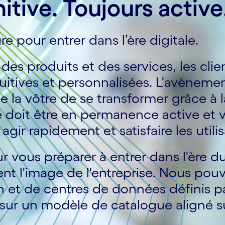
tive. Toujours active
e pour entrer dans l’ère digitale.
nt des produits et des services, les cli
tuitives et personnalisées. L'avèneme
la vôtre de se transformer grâce à l
 doit être en permanence active et vo
ir rapidement et satisfaire les utilis
 vous préparer à entrer dans l'ère du
ent l'image de l'entreprise. Nous pou
on et de centres de données définis p
sur un modèle de catalogue aligné su