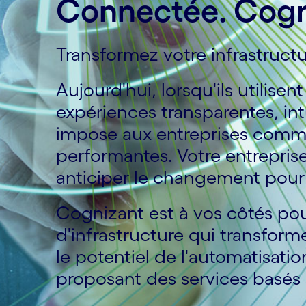
Connectée. Cogni
Transformez votre infrastructur
Aujourd'hui, lorsqu'ils utilise
expériences transparentes, in
impose aux entreprises comme 
performantes. Votre entreprise
anticiper le changement pour ag
Cognizant est à vos côtés pour
d'infrastructure qui transform
le potentiel de l'automatisati
proposant des services basés 