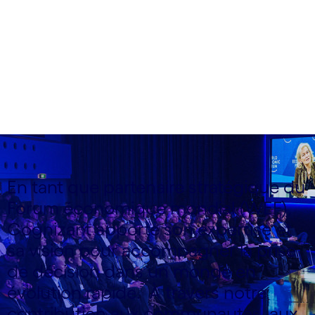
quotidien
En tant que partenaire stratégique du
Forum économique mondial (WEF),
Cognizant apporte son expertise et
sa vision pour accompagner la prise
de décision dans un monde en
évolution rapide. À travers notre
contribution aux communautés, aux