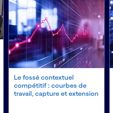
Le fossé contextuel
compétitif : courbes de
travail, capture et extension