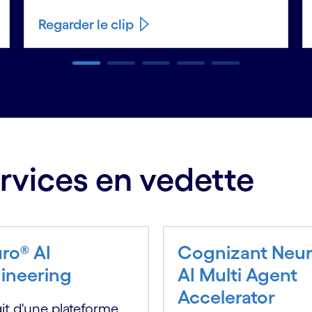
Regarder le clip
rvices en vedette
ro® AI
Cognizant Neu
ineering
AI Multi Agent
Accelerator
agit d'une plateforme