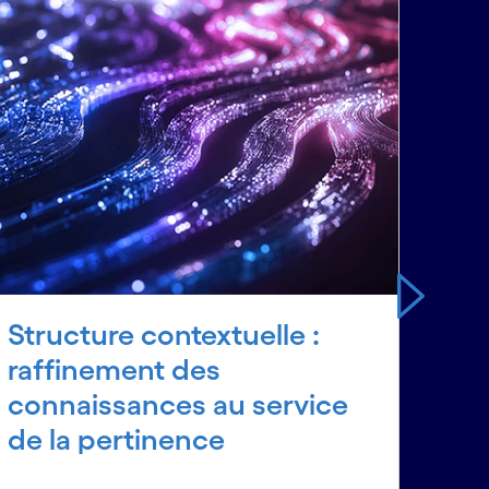
Structure contextuelle :
Co
raffinement des
pro
connaissances au service
d'é
de la pertinence