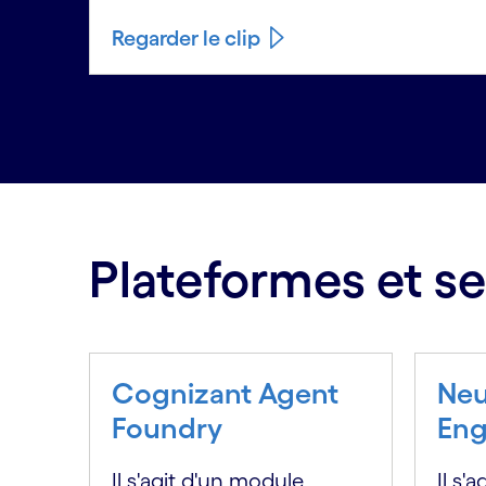
Regarder le clip
Carousel ends
Plateformes et se
Cognizant Agent
Neu
Foundry
Eng
Il s'agit d'un module
Il s'