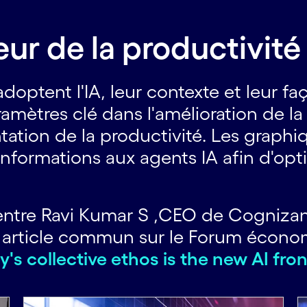
ur de la productivit
doptent l'IA, leur contexte et leur fa
mètres clé dans l'amélioration de la 
ntation de la productivité. Les graph
informations aux agents IA afin d'op
entre Ravi Kumar S ,CEO de Cognizan
eur article commun sur le Forum écon
 collective ethos is the new AI fron