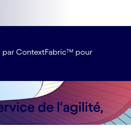
s par ContextFabric™ pour
vice de l'agilité,