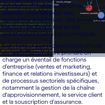
systèmes d'IA plus autonomes et
orientés objectifs pour des
opérations adaptatives, des prises de
décision en temps réel et des
expériences clients personnalisées.
Les réseaux agentiques préconstruits
de référence peuvent prendre en
charge un éventail de fonctions
d'entreprise (ventes et marketing,
finance et relations investisseurs) et
de processus sectoriels spécifiques,
notamment la gestion de la chaîne
d'approvisionnement, le service client
et la souscription d'assurance.