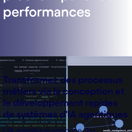
performances
Transformez des processus
métiers via la conception et
le développement rapides
de systèmes d'IA agentiques
L'IA agentique annonce des