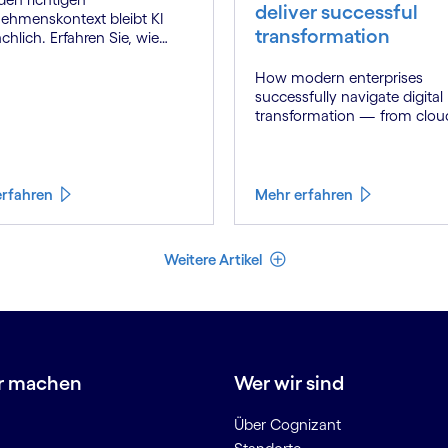
deliver successful
ehmenskontext bleibt KI
transformation
chlich. Erfahren Sie, wie
t Engineering echten
werbsvorteil schafft.
How modern enterprises
successfully navigate digital
transformation — from clou
AI to cultural change — wit
strategic partner who brings
genuine industry fluency.
erfahren
Mehr erfahren
Weniger Artikel
Weitere Artikel
r machen
Wer wir sind
Über Cognizant