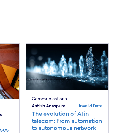
See less
ee more
Communications
Ashish Anaspure
Invalid Date
The evolution of AI in
be
telecom: From automation
to autonomous network
ses