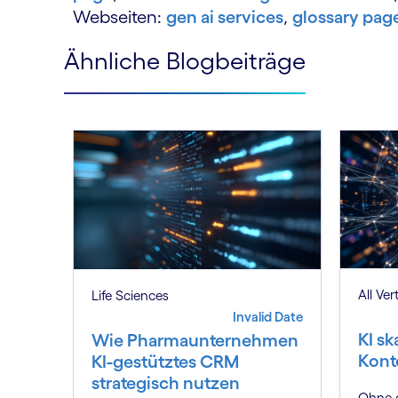
Webseiten:
gen ai services
,
glossary page
Ähnliche Blogbeiträge
All Ver
Life Sciences
Invalid Date
KI sk
Wie Pharmaunternehmen
Kont
KI-gestütztes CRM
strategisch nutzen
Ohne d