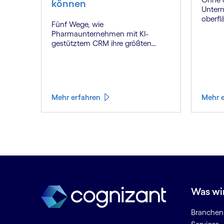
können
Untern
oberflä
Fünf Wege, wie
Contex
Pharmaunternehmen mit KI-
Wettbe
gestütztem CRM ihre größten
Herausforderungen lösen und
neue Wertpotenziale erschließen.
Mehr erfahren
Mehr 
Was wi
Branchen