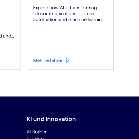
Explore how AI is transforming
telecommunications — from
automation and machine learning
to generative AI and autonomous
networks. Discover what the path
d and
toward 6G means for the industry.
h a
Mehr erfahren
KI und Innovation
AI Builder