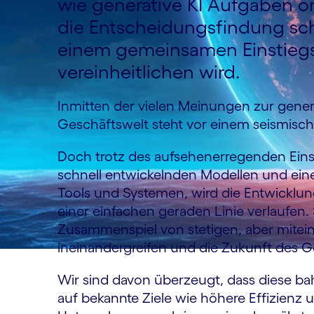
wie generative KI Aufgaben o
die Entscheidungsfindung sch
einem gemeinsamen Einstiegs
vereinheitlichen wird.
Inmitten der vielen Meinungen zur genera
Geschäftswelt steht vor einem seismisc
Doch trotz des aufsehenerregenden Einsti
schnell entwickelnden Modellen und ein
Tools und Systemen, wird die Entwicklun
einer einfachen geraden Linie verlaufen. S
Zusammenspiel von stetigen, aber mitein
ineinandergreifen und die Zukunft des G
Wir sind davon überzeugt, dass diese 
auf bekannte Ziele wie höhere Effizienz u