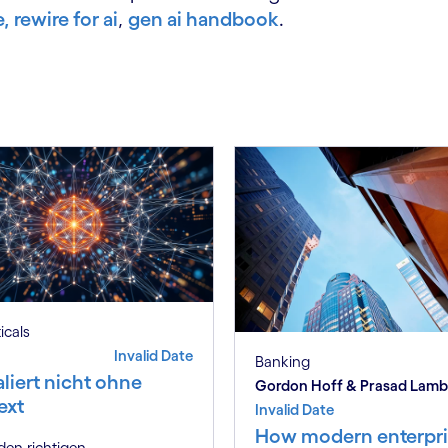
,
rewire for ai
,
gen ai handbook
.
S
ticals
Invalid Date
Banking
aliert nicht ohne
Gordon Hoff & Prasad Lam
ext
Invalid Date
How modern enterpri
en richtigen