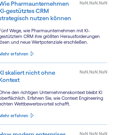
Wie Pharmaunternehmen
NaN.NaN.NaN
KI-gestütztes CRM
strategisch nutzen können
Fünf Wege, wie Pharmaunternehmen mit KI-
gestütztem CRM ihre größten Herausforderungen
lösen und neue Wertpotenziale erschließen.
Mehr erfahren
KI skaliert nicht ohne
NaN.NaN.NaN
Kontext
Ohne den richtigen Unternehmenskontext bleibt KI
oberflächlich. Erfahren Sie, wie Context Engineering
echten Wettbewerbsvorteil schafft.
Mehr erfahren
How modern enterprises
NaN.NaN.NaN