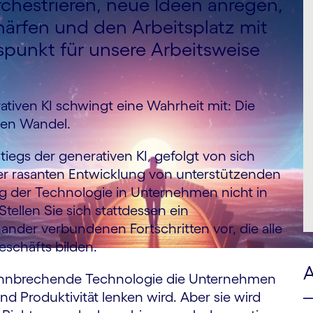
rchestrieren, neue Ideen anregen,
ärfen und den Arbeitsplatz mit
punkt für unsere Arbeitsweise
tiven KI schwingt eine Wahrheit mit: Die
hen Wandel.
egs der generativen KI, gefolgt von sich
er rasanten Entwicklung von unterstützenden
g der Technologie in Unternehmen nicht in
tellen Sie sich stattdessen ein
ander verbundenen Fortschritten vor, die alle
eschäfts bilden.
A
bahnbrechende Technologie die Unternehmen
nd Produktivität lenken wird. Aber sie wird