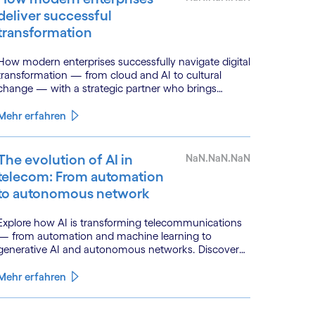
deliver successful
transformation
How modern enterprises successfully navigate digital
transformation — from cloud and AI to cultural
change — with a strategic partner who brings
genuine industry fluency.
Mehr erfahren
The evolution of AI in
NaN.NaN.NaN
telecom: From automation
to autonomous network
Explore how AI is transforming telecommunications
— from automation and machine learning to
generative AI and autonomous networks. Discover
what the path toward 6G means for the industry.
Mehr erfahren