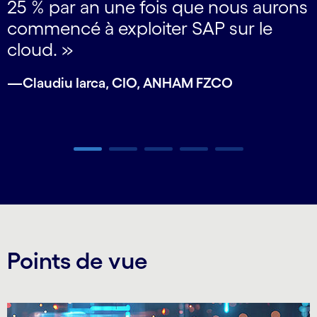
25 % par an une fois que nous aurons
re
commencé à exploiter SAP sur le
cloud. »
—
—Claudiu Iarca, CIO, ANHAM FZCO
Carousel ends
Points de vue