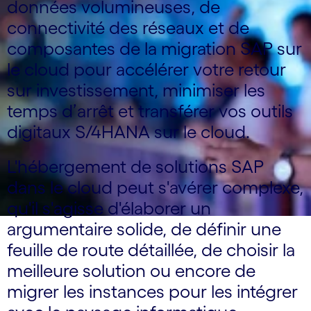
données volumineuses, de
connectivité des réseaux et de
composantes de la migration SAP sur
le cloud pour accélérer votre retour
sur investissement, minimiser les
temps d’arrêt et transférer vos outils
digitaux S/4HANA sur le cloud.
L'hébergement de solutions SAP
dans le cloud peut s'avérer complexe,
qu'il s'agisse d'élaborer un
argumentaire solide, de définir une
feuille de route détaillée, de choisir la
meilleure solution ou encore de
migrer les instances pour les intégrer